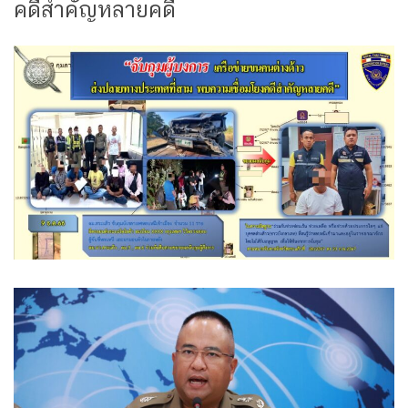
คดีสำคัญหลายคดี