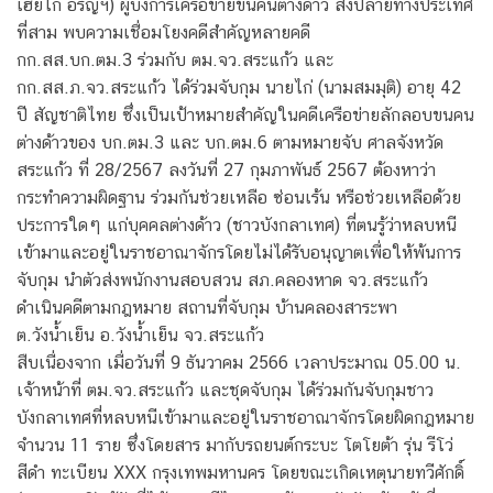
เฮียไก่ อรัญฯ) ผู้บงการเครือข่ายขนคนต่างด้าว ส่งปลายทางประเทศ
ที่สาม พบความเชื่อมโยงคดีสำคัญหลายคดี
กก.สส.บก.ตม.3 ร่วมกับ ตม.จว.สระแก้ว และ
กก.สส.ภ.จว.สระแก้ว ได้ร่วมจับกุม นายไก่ (นามสมมุติ) อายุ 42
ปี สัญชาติไทย ซึ่งเป็นเป้าหมายสำคัญในคดีเครือข่ายลักลอบขนคน
ต่างด้าวของ บก.ตม.3 และ บก.ตม.6 ตามหมายจับ ศาลจังหวัด
สระแก้ว ที่ 28/2567 ลงวันที่ 27 กุมภาพันธ์ 2567 ต้องหาว่า
กระทำความผิดฐาน ร่วมกันช่วยเหลือ ซ่อนเร้น หรือช่วยเหลือด้วย
ประการใดๆ แก่บุคคลต่างด้าว (ชาวบังกลาเทศ) ที่ตนรู้ว่าหลบหนี
เข้ามาและอยู่ในราชอาณาจักรโดยไม่ได้รับอนุญาตเพื่อให้พ้นการ
จับกุม นำตัวส่งพนักงานสอบสวน สภ.คลองหาด จว.สระแก้ว
ดำเนินคดีตามกฎหมาย สถานที่จับกุม บ้านคลองสาระพา
ต.วังน้ำเย็น อ.วังน้ำเย็น จว.สระแก้ว
สืบเนื่องจาก เมื่อวันที่ 9 ธันวาคม 2566 เวลาประมาณ 05.00 น.
เจ้าหน้าที่ ตม.จว.สระแก้ว และชุดจับกุม ได้ร่วมกันจับกุมชาว
บังกลาเทศที่หลบหนีเข้ามาและอยู่ในราชอาณาจักรโดยผิดกฎหมาย
จำนวน 11 ราย ซึ่งโดยสาร มากับรถยนต์กระบะ โตโยต้า รุ่น รีโว่
สีดำ ทะเบียน XXX กรุงเทพมหานคร โดยขณะเกิดเหตุนายทวีศักดิ์