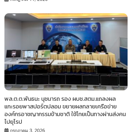
พล.ต.ต.พันธนะ นุชนารถ รอง ผบช.สตม.แถลงผล
แกะรอยพาสปอร์ตปลอม ขยายผลทลายเครือข่าย
องค์กรอาชญากรรมข้ามชาติ ใช้ไทยเป็นทางผ่านส่งคน
ไปยุโรป
กรกฎาคม 3, 2026