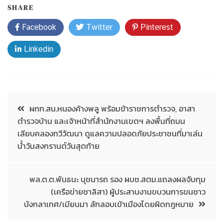
SHARE
Facebook
Twitter
Pinterest
Linkedin
ผกก.สน.หนองค้างพลู พร้อมข้าราชการตำรวจ, อาสา
ตำรวจบ้าน และเจ้าหน้าที่สำนักงานเขตฯ ลงพื้นที่ถนน
เลียบคลองทวีวัฒนา ดูแลความปลอดภัยประชาชนที่มาเล่น
น้ำวันสงกรานต์วันสุดท้าย
พล.ต.ต.พันธนะ นุชนารถ รอง ผบช.สตม.แถลงผลจับกุม
(เครือข่ายชาลิสา) ผู้ประสานงานขบวนการขนชาว
บังกลาเทศ/เมียนมา ลักลอบเข้าเมืองโดยผิดกฎหมาย