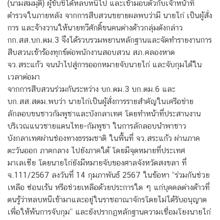
(นามสมมุติ) ผู้ขับขี่ได้หลบหนีไป และเข้ามอบตัวกับเจ้าหน้าที่
ตำรวจในภายหลัง จากการสืบสวนขยายผลพบว่ามี นายไก่ เป็นผู้สั่ง
การ และจ้างวานให้นายทวีศักดิ์ขนคนต่างด้าวกลุ่มดังกล่าว
กก.สส.บก.ตม.3 จึงได้รวบรวมพยานหลักฐานและจัดทำรายงานการ
สืบสวนเข้าร้องทุกข์ต่อพนักงานสอบสวน สภ.คลองหาด
จว.สระแก้ว จนนำไปสู่การออกหมายจับนายไก่ และจับกุมได้ใน
เวลาต่อมา
จากการสืบสวนร่วมกันระหว่าง บก.ตม.3 บก.ตม.6 และ
บก.สส.สตม.พบว่า นายไก่เป็นผู้สั่งการรายสำคัญในเครือข่าย
ลักลอบขนชาวกัมพูชาและบังกลาเทศ โดยทำหน้าที่ประสานงาน
บริเวณแนวชายแดนไทย-กัมพูชา ในการลักลอบนำพาชาว
บังกลาเทศผ่านช่องทางธรรมชาติ ในพื้นที่ จว.สระแก้ว ผ่านภาค
ตะวันออก ภาคกลาง ไปยังภาคใต้ โดยมีจุดหมายที่ประเทศ
มาเลเซีย โดยนายไก่ยังมีหมายจับของศาลจังหวัดสงขลา ที่
จ.111/2567 ลงวันที่ 14 กุมภาพันธ์ 2567 ในข้อหา “ร่วมกันช่วย
เหลือ ซ่อนเร้น หรือช่วยเหลือด้วยประการใด ๆ แก่บุคคลต่างด้าวที่
ตนรู้ว่าหลบหนีเข้ามาและอยู่ในราชอาณาจักรโดยไม่ได้รับอนุญาต
เพื่อให้พ้นการจับกุม” และยังปรากฏหลักฐานความเชื่อมโยงนายไก่