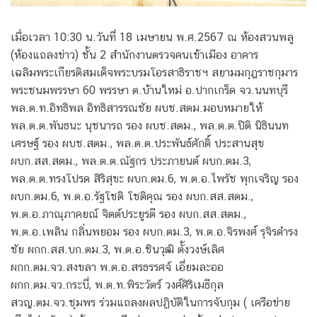
เมื่อเวลา 10:30 น.วันที่ 18 เมษายน พ.ศ.2567 ณ ห้องสวนพลู
(ห้องแถลงข่าว) ชั้น 2 สำนักงานตรวจคนเข้าเมือง อาคาร
เฉลิมพระเกียรติสมเด็จพระบรมโอรสาธิราชฯ สยามมกุฎราชกุมาร
พระชนมพรรษา 60 พรรษา ต.บ้านใหม่ อ.ปากเกร็ด จว.นนทบุรี
พล.ต.ท.อิทธิพล อิทธิสารรณชัย ผบช.สตม.มอบหมายให้
พล.ต.ต.พันธนะ นุชนารถ รอง ผบช.สตม., พล.ต.ต.ปิติ นิธินนท
เศรษฐ์ รอง ผบช.สตม., พล.ต.ต.ประพันธ์ศักดิ์ ประสานสุข
ผบก.สส.สตม., พล.ต.ต.ณัฐกร ประภายนต์ ผบก.ตม.3,
พล.ต.ต.ทรงโปรด สิริสุขะ ผบก.ตม.6, พ.ต.อ.ไพรัช พุกเจริญ รอง
ผบก.ตม.6, พ.ต.อ.รัฐโชติ โชติคุณ รอง ผบก.สส.สตม.,
พ.ต.อ.ภาณุภาคยณ์ จิตต์ประยูรตี รอง ผบก.สส.สตม.,
พ.ต.อ.เพลิน กลิ่นพยอม รอง ผบก.ตม.3, พ.ต.อ.จิรพงศ์ รุจิรดำรง
ชัย ผกก.สส.บก.ตม.3, พ.ต.อ.ชินวุฒิ ตั้งวงษ์เลิศ
ผกก.ตม.จว.สงขลา พ.ต.อ.สรธรรศจ์ เอี่ยมละออ
ผกก.ตม.จว.กระบี่, พ.ต.ท.พิระวัตร์ วงศ์ศิริเมธีกุล
สวญ.ตม.จว.ชุมพร ร่วมแถลงผลปฏิบัติในการจับกุม ( เครือข่าย