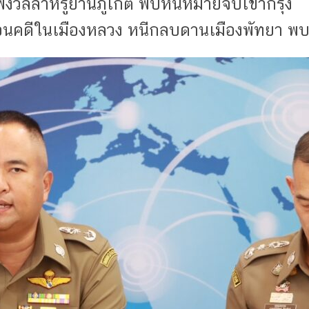
งวิลล่าหรูย่านภูเก็ต พบหนีหมายจับเข้ากรุง
่อนคดีในเมืองหลวง หนีกลบดานเมืองพัทยา พบป