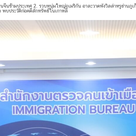
นข้ามประเทศ 2. รวบหนุ่มใหญ่อเมริกัน อาละวาดพังวิลล่าหรูย่านภูเก็
พบประวัติก่อคดีลักทรัพย์ในเกาหลี