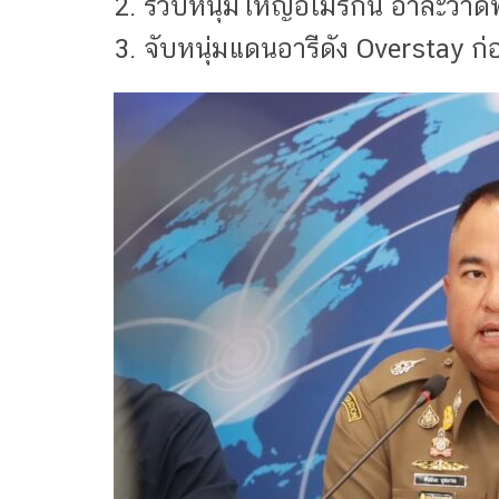
2. รวบหนุ่มใหญ่อเมริกัน อาละวาดพั
3. จับหนุ่มแดนอารีดัง Overstay ก