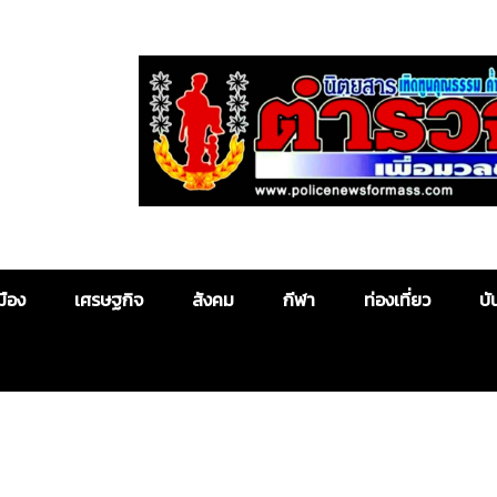
Police News
มือง
เศรษฐกิจ
สังคม
กีฬา
ท่องเที่ยว
บั