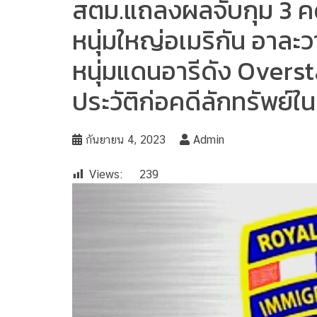
สตม.แถลงผลจับกุม 3 คด
หนุ่มใหญ่อเมริกัน อาละว
หนุ่มแดนอารีดัง Overs
ประวัติก่อคดีลักทรัพย์ใ
กันยายน 4, 2023
Admin
Views:
239