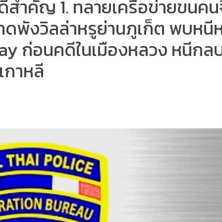
ีสำคัญ 1. ทลายเครือข่ายขนคนจ
าดพังวิลล่าหรูย่านภูเก็ต พบหนีห
tay ก่อนคดีในเมืองหลวง หนีก
นเกาหลี