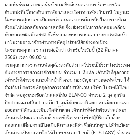
นายพันธ์ทอง ลอยกุลนันท์ รองอธิบดีกรมศุลกากร รักษาการใน
ตำแหน่งที่ปรึกษาด้านการพัฒนาและบริหารการจัดเก็บภาษี ในฐานะ
โฆษกกรมศุลกากร เปิดเผยว่า กรมศุลกากรมีภารกิจในการปกป้อง
สังคมให้ปลอดภัยจากยาเสพติด จึงเข้มงวดในการลักลอบเคลื่อน
ย้ายยาเสพติดข้ามชาติ ซึ่งที่ผ่านมาพบการลักลอบนำยาเสพติดเข้า
มาในราชอาณาจักรผ่านทางพัสดุไปรษณีย์อย่างต่อเนื่อง
โฆษกกรมศุลกากร กล่าวต่ออีกว่า สำหรับในวันนี้ (22 มีนาคม
2566) เวลา 09.00 น.
กรมศุลกากรตรวจพบพัสดุต้องสงสัยส่งทางไปรษณีย์ระหว่างประเทศ
ต้นทางจากราชอาณาจักรสเปน จำนวน 1 หีบห่อ เจ้าหน้าที่ศุลกากร
เจ้าหน้าที่ตำรวจ และเจ้าหน้าที่ ศรภ. กองบัญชาการกองทัพไทย ได้
ร่วมกันเปิดตรวจพัสดุดังกล่าวร่วมกับพนักงาน บริษัท ไปรษณีย์ไทย
จำกัด พบถุงขนมช็อกโกแลตยี่ห้อ BLANCO จำนวน 2 ถุง ถูกซีล
ปิดปากถุงมาสนิท 1 ถุง อีก 1 ถุงมีลักษณะปริแตก พบเม็ดยากระจา
ยออกมามีลักษณะเป็นเม็ดสีน้ำตาล เจ้าหน้าที่จึงนำตัวอย่างเม็ดยา
ดังกล่าวไปทดสอบด้วยน้ำยามาร์ควิส พบว่าทำปฏิกิริยากับน้ำยา
ทดสอบเปลี่ยนจากสีใสเป็นสีเทาและสีดำ จึงสันนิษฐานได้ว่าเม็ดยา
ดังกล่าว เป็นยาเสพติดให้โทษประเภท 1 ยาอี (ECSTASY) จำนวน