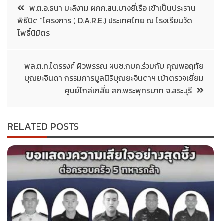
พ.ต.อ.ธนา มะลิงาม ผกก.สน.บางยี่เรือ เข้าเป็นประธาน
พิธีปิด “โครงการ ( D.A.R.E.) ประเทศไทย ณ โรงเรียนวัด
โพธิ์นิมิตร
พล.ต.ท.ไตรรงค์ ผิวพรรณ ผบช.กบค.ร่วมกับ คุณพอฤทัย
บุณยะจินดา กรรมการมูลนิธิบุณยะจินดาฯ เข้าตรวจเยี่ยม
ศูนย์ไกล่เกลี่ย สภ.พระพุทธบาท จ.สระบุรี
RELATED POSTS