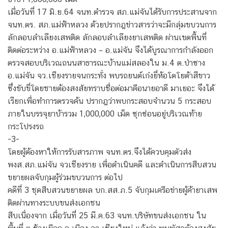
เมื่อวันที่ 17 มิ.ย.64 จนท.ตำรวจ สภ.แม่จันได้รับการประสานจาก
จนท.ตร. สภ.แม่ฟ้าหลวง ด้วยปรากฎข่าวสารว่าจะมีกลุ่มขบวนการ
ลักลอบลำเลียงเสพติด ลักลอบลำเลียงยาเสพติด ผ่านเขตพื้นที่
ติดต่อระหว่าง อ.แม่ฟ้าหลวง – อ.แม่จัน จึงได้บูรณาการกำลังออก
ตรวจสอบบริเวณถนนสาธารณะบ้านแม่สลองใน ม.4 ต.ป่าซาง
อ.แม่จัน จว.เชียงรายจนกระทั่ง พบรถยนต์เก๋งยี่ห้อโตโยต้าสีขาว
ซึ่งขับขี่โดยชายต้องสงสัยทราบชื่อต่อมาคือนายอาดี มาเยอะ จึงได้
เรียกเพื่อทำการตรวจค้น ปรากฎว่าพบกระสอบจำนวน 5 กระสอบ
ภายในบรรจุยาบ้ารวม 1,000,000 เม็ด ซุกซ่อนอยู่บริเวณท้าย
กระโปรงรถ
-3-
โดยผู้ต้องหาให้การรับสารภาพ จนท.ตร.จึงได้ควบคุมตัวส่ง
พงส.สภ.แม่จัน จวเชียงราย เพื่อดำเนินคดี และดำเนินการสืบสวน
ขยายผลจับกุมผู้ร่วมขบวนการ ต่อไป
คดีที่ 3 ชุดสืบสวนขยายผล บก.สส.ภ.5 จับกุมเครือข่ายผู้ค้ายาเสพ
ติดผ่านทางระบบขนส่งเอกชน
สืบเนื่องจาก เมื่อวันที่ 25 มี.ค.63 จนท.บริษัทขนส่งเอกชน ใน