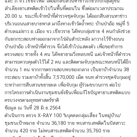
และ ภ.จว.เชียงใหม่ ได้ออกสืบสวนหาข่าวเกี่ยวกับกลุ่มผู้ขน
ลำเลียงยาเสพติดเข้าไปในพื้นที่ตอนใน ซึ่งต่อมาเวลาประมาณ
20.00 น. ขณะที่เจ้าหน้าที่ตำรวจชุดจับกุม ได้ออกสืบสวนหาข่าว
บริเวนถนนสายบายพาส มาถึงทางเข้าวัดถ้ำพระ บ้านป่าอ้อ หมู่ที่ 5
ตำบลแม่ยาว อ.เมือง จว.เชียวราย ได้พบกลุ่มชาย 4 คนกำลังช่วย
กันยกกระสอบฟางออกมาจากไร่มันสำปะหลัง มาวางไว้ข้างถนน
บ้านป่าอ้อ เจ้าหน้าที่ตำรวจ จึงได้เข้าไปแสดงตัว เพื่อขอทำการ
ตรวจสอบ ชายทั้ง 4 คน ได้พยายามวิ่งหลบหนี แต่เจ้าหน้าที่ตำรวจ
สามารถควบคุมตัวไว้ได้ 2 คน และติดตามจับกุมขณะหลบหนีได้อีก
จำนวน 1 คน จากการตรวจสอบพบของกลาง เป็นยาบ้าจำนวน 38
กระสอบ รวมยาบ้าทั้งสิ้น 7,570,000 เม็ด จนท.ตำรวจชุดจับกุมอยู่
ระหว่างการสืบสวนขยายผล เพื่อจับกุม ผู้ร่วมขบวนการ ต่อไป
การโครงการดำเนินงานชุมชนยั่งยืนเพื่อแก้ไขปัญหายาเสพติดแบบ
ครบวงจรตามยุทธศาสตร์ชาติ
ข้อมูล ณ วันที่ 28 มิ.ย.2564
ดำเนินการ ตรวจ X-RAY 100 %บุคคลกลุ่มเสี่ยง ในหมู่บ้าน/
ชุมชนเป้าหมาย จำนวน 36,180 ราย พบสารเสพติดในปัสสาวะ
จำนวน 420 ราย ไม่พบสารเสพติดจำนวน 35,760 ราย