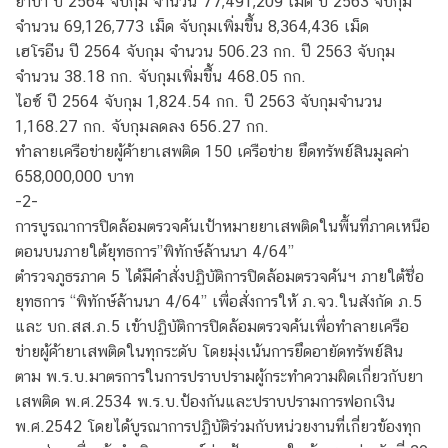
ยาบ้า ปี 2564 จับกุม จำนวน 77,491,209 เม็ด ปี 2563 จับกุม
จำนวน 69,126,773 เม็ด จับกุมเพิ่มขึ้น 8,364,436 เม็ด
เฮโรอีน ปี 2564 จับกุม จำนวน 506.23 กก. ปี 2563 จับกุม
จำนวน 38.18 กก. จับกุมเพิ่มขึ้น 468.05 กก.
ไอซ์ ปี 2564 จับกุม 1,824.54 กก. ปี 2563 จับกุมจำนวน
1,168.27 กก. จับกุมลดลง 656.27 กก.
ทำลายเครือข่ายผู้ค้ายาเสพติด 150 เครือข่าย ยึดทรัพย์สินมูลค่า
658,000,000 บาท
-2-
การบูรณาการปิดล้อมตรวจค้นเป้าหมายยาเสพติดในพื้นที่ภาคเหนือ
ตอนบนภายใต้ยุทธการ”พิทักษ์ล้านนา 4/64”
ตำรวจภูธรภาค 5 ได้มีคำสั่งปฏิบัติการปิดล้อมตรวจค้นฯ ภายใต้ชื่อ
ยุทธการ “พิทักษ์ล้านนา 4/64” เพื่อสั่งการให้ ภ.จว.ในสังกัด ภ.5
และ บก.สส.ภ.5 เข้าปฏิบัติการปิดล้อมตรวจค้นเพื่อทำลายเครือ
ข่ายผู้ค้ายาเสพติดในทุกระดับ โดยมุ่งเน้นการยึดอายัดทรัพย์สิน
ตาม พ.ร.บ.มาตรการในการปราบปรามผู้กระทำความผิดเกี่ยวกับยา
เสพติด พ.ศ.2534 พ.ร.บ.ป้องกันและปราบปรามการฟอกเงิน
พ.ศ.2542 โดยได้บูรณาการปฏิบัติร่วมกับหน่วยงานที่เกี่ยวข้องทุก