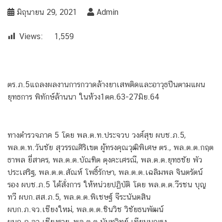
มิถุนายน 29, 2021
Admin
Views:
1,559
ตร.ภ.5แถลงผลงานการกวาดล้างยาเสพติดและอาวุธปืนตามแผน
ยุทธการ พิทักษ์ล้านนา ในห้วง1ตค.63-27มิย.64
ทางตำรวจภาค 5 โดย พล.ต.ท.ประจวบ วงศ์สุข ผบช.ภ.5,
พล.ต.ท.วันชัย สุวรรณศิริเขต ผู้ทรงคุณวุฒิพิเศษ ตร., พล.ต.ต.กฤต
ธาพล ยี่สาคร, พล.ต.ต.บัณฑิต ตุงคะเศรณี, พล.ต.ต.ยุทธชัย พัว
ประเสริฐ, พล.ต.ต.สัณห์ โพธิ์รักษา, พล.ต.ต.เฉลิมพล จินตรัตน์
รอง ผบช.ภ.5 ได้สั่งการ ให้หน่วยปฏิบัติ โดย พล.ต.ต.วีรชน บุญ
ทวี ผบก.สส.ภ.5, พล.ต.ต.พิเชษฐ์ จีระนันตสิน
ผบก.ภ.จว.เชียงใหม่, พล.ต.ต.ชินวิช วิชัยธนพัฒน์
ผบก.ภ.จว.เชียงราย, พล.ต.ต.นันทวิทย์ เทียมบุญธง