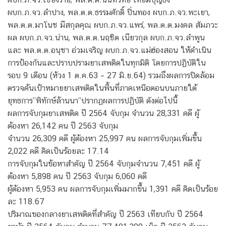
ผบก.ภ.จว.ลำปาง, พล.ต.ต.ธรรมศักดิ์ ปิ่นทอง ผบก.ภ.จว.พะเยา,
พล.ต.ต.มาโนช มีสกุลคุณ ผบก.ภ.จว.แพร่, พล.ต.ต.มงคล สัมภวะ
ผล ผบก.ภ.จว.น่าน, พล.ต.ต.นฤชิต เนียวกุล ผบก.ภ.จว.ลำพูน
และ พล.ต.ต.อนุชา อ่วมเจริญ ผบก.ภ.จว.แม่ฮ่องสอน ให้ดำเนิน
การป้องกันและปราบปรามยาเสพติดในทุกมิติ โดยการปฏิบัติใน
รอบ 9 เดือน (ห้วง 1 ต.ค.63 – 27 มิ.ย.64) รวมถึงผลการปิดล้อม
ตรวจค้นเป้าหมายยาเสพติดในพื้นที่ภาคเหนือตอนบนภายใต้
ยุทธการ”พิทักษ์ล้านนา”ปรากฏผลการปฏิบัติ ดังต่อไปนี้
ผลการจับกุมยาเสพติด ปี 2564 จับกุม จำนวน 28,331 คดี ผู้
ต้องหา 26,142 คน ปี 2563 จับกุม
จำนวน 26,309 คดี ผู้ต้องหา 25,997 คน ผลการจับกุมเพิ่มขึ้น
2,022 คดี คิดเป็นร้อยละ 17.14
การจับกุมในข้อหาสำคัญ ปี 2564 จับกุมจำนวน 7,451 คดี ผู้
ต้องหา 5,898 คน ปี 2563 จับกุม 6,060 คดี
ผู้ต้องหา 5,953 คน ผลการจับกุมเพิ่มมากขึ้น 1,391 คดี คิดเป็นร้อย
ละ 118.67
ปริมาณของกลางยาเสพติดที่สำคัญ ปี 2563 เทียบกับ ปี 2564