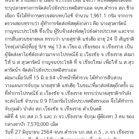
พื้นที่ ต.ช้างเผือก อ.เมือง จว.เชียงใหม่ แจ้งว่า พบพัสดุต้องสงสัย
ระบุปลายทางการจัดส่งไปยังประเทศอิสราเอล จนท.ตำรวจ สภ.ช้าง
เผือก จึงได้ทำการตรวจสอบพบไอซ์ จำนวน 1,961.1 กรัม จากการ
ตรวจสอบทราบว่า ผู้ทำการจัดส่งพัสดุดังกล่าว คือ นางสุวดารัตน์
กาญจนะประโชติ ซึ่งเป็น ผู้รับจ้างส่งพัสดุไปยังต่างประเทศ และจาก
การสืบสวนขยายผล ทราบว่า นายสุชาติ แซ่เฮ้อ อายุ 24 ปี สัญชาติ
ไทย(เผ่าม้ง)ที่อยู่ 9/ช หมู่ 13 ต.เวียง อ.เชียงของ จ.เชียงราย เป็น
ผู้จัดส่งยาไอซ์ดังกล่าวมาจากไปรษณีย์ อ.เวียงชัย จ.เชียงราย ส่งมา
ให้ น.ส.สุวดารัตน์ กาญจนประโชติ ที่ จ.เชียงใหม่ เพื่อให้ น.ส.สุว
ดารัตน์ฯ จัดส่งไปยังประเทศอิสราเอล
ต่อมาเมื่อวันที่ 15 มิ.ย.64 เจ้าหน้าที่ตำรวจ ได้ทำการสืบสวน
วางแผนการจับกุม นายสุชาติ แซ่เฮ้อ ในขณะที่มาส่งพัสดุอีกครั้ง ณ
ที่ทำการไปรษณีย์ อ.เวียงชัย จ.เชียงราย ทราบว่านายสุชาติฯกำลัง
จะส่งไอซ์ จำนวน 0.9 กิโลกรัมไปยังประเทศอิสราเอล จึงได้ทำการ
จับกุมตัว นำส่ง สภ.เวียงชัย จ.เชียงราย ดำเนินคดี
คดีที่ 4 บก.สส.ภ.5 และ ภ.จว.เชียงราย จับกุม ผู้ต้องหา 3 คน ของ
กลางยาบ้า 7,570,000 เม็ด
วันที่ 27 มิถุนายน 2564 จนท.ตำรวจ บก.สส.ภ.5 , ภ.จว.เชียงราย