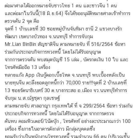
ต่อมาศาลได้ออกหมายจับชาวไทย 1 คน และชาวจีน 1 คน
และต่อมาในวันนี้(18 มิ.ย.64) จึงได้ขออนุมัติหมายศาลเข้าทำการ
ตรวจค้น 2 จุด คือ
จุดที่ 1 บ้านเลขที่ 30 ซอยหมู่บ้านจันทิมา ธานี 2 แขวงบางรัก
พัฒนา เขตบางบัวทอง จ.นนทบุรี ทำการจับกุม
Mr.Lian BinBin สัญชาติจีน ตามหมายจับ ที่ 516/2564 ข้อหา
ร่วมกันประกอบกิจการทวงหนี้ โดยไม่ได้รับอนุญาต
จากการตรวจค้น พบสมุดบัญชี 15 เล่ม , บัตรกดเงิน 10 ใบ และ
โทรศัพมือถือ 13 เครื่อง
ทลายแก๊ง App เงินกู้ดอกเบี้ยโหด จ.นนทบุรี พบเบื้องหลังเป็น
นายทุนจีน ตะลึงยอดลูกหนี้กว่า 70,000 ราย!!!จุดที่ 2 บ้านเลขที่
13 ซอยรัตนาธิเบศร์ 30 ต.บางกระสอ อ.เมือง จว.นนทบุรีทำการ
จับกุม น.ส.ณัฐชุตา กุลเชษฐ์
ตามหมายจับ ศาลอาญา กรุงเทพใต้ ที่ จ 299/2564 ข้อหา ร่วมกัน
ประกอบกิจการทวงหนี้ โดยไม่ได้รับอนุญาต จากการตรวจ
ค้นพบ คอมพิวเตอร์/โน้ตบุ๊ก , โทรศัพท์ อย่างละประมาณกว่า 100
เครื่อง ซึ่งภายในอาคารดังกล่าว มีกลุ่มบุคคลซึ่ง
ยอมรับว่าเป็นพนักงานโทรทวงหนี้ รวมจำนวน 66 คน (บริเวณชั้น