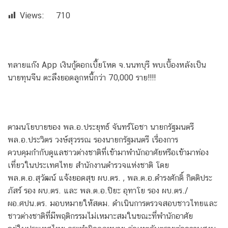
Views:
710
ทลายแก๊ง App เงินกู้ดอกเบี้ยโหด จ.นนทบุรี พบเบื้องหลังเป็น
นายทุนจีน ตะลึงยอดลูกหนี้กว่า 70,000 ราย!!!!
ตามนโยบายของ พล.อ.ประยุทธ์ จันทร์โอชา นายกรัฐมนตรี
พล.อ.ประวิตร วงษ์สุวรรณ รองนายกรัฐมนตรี เรื่องการ
ควบคุมกำกับดูแลชาวต่างชาติที่เข้ามาพำนักอาศัยหรือเข้ามาท่อง
เที่ยวในประเทศไทย สำนักงานตำรวจแห่งชาติ โดย
พล.ต.อ.สุวัฒน์ แจ้งยอดสุข ผบ.ตร. , พล.ต.อ.ดํารงศักดิ์ กิตติประ
ภัสร์ รอง ผบ.ตร. และ พล.ต.อ.ปิยะ อุทาโย รอง ผบ.ตร./
ผอ.ศปน.ตร. มอบหมายให้สตม. ดำเนินการตรวจสอบชาวไทยและ
ชาวต่างชาติที่มีพฤติกรรมไม่เหมาะสมในขณะที่พำนักอาศัย