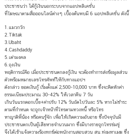
ประชาชนว่า ได้กู้เงินนอกระบบจากแอปพลิเคชั่น
ที่โฆษณาตามสื่อออนไลน์ต่างๆ เบื้องต้นพบมี 6 แอปพลิเคชั่น ดังนี้
1.แมวกวัก
2.Tiktak
3.Ubaht
4.Cashdaddy
5.เต่ามงคล
6.ถุงเงิน
พฤติการณ์คือ เมื่อประชาชนตกลงกู้เงิน จะต้องทำการส่งข้อมูลส่วน
ตัวพร้อมหมายเลขโทรศัพท์ให้กับทางแอปฯ
ดังกล่าว ยอดเงินกู้ เริ่มตั้งแต่ 2,500-10,000 บาท ซึ่งจะคิดหักค่า
ธรรมเนียมประมาณ 30-42% ให้เวลาคืน 7 วัน
เกินวันแรกดอกเบี้ย+ค่าปรับ 12% วันถัดไปวันละ 5% หากไม่ชำระ
ตามที่กำหนด จะถูกเจ้าหน้าที่โทรตามทวงหนี้ หรือโทร
หาญาติพี่น้อง หรือคนรู้จัก เพื่อให้เกิดความอับอาย ซึ่งปัจจุบันมี
ประชาชนตกเป็นผู้เสียหายจำนวนมาก ซึ่งมีบางรายถูกโทรข่มขู่
จึงได้เข้าแจ้งความร้องทุกข์ต่อพนักงานสอบสวน สน.ทุ่งมหาเมฆ ซึ่ง