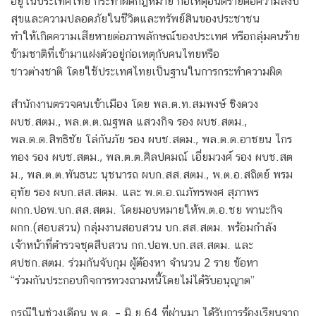
อยู่ในประเทศไทย กระทำผิดกฎหมาย ก่อเหตุอันตรายต่อความสงบ
สุขและความปลอดภัยในชีวิตและทรัพย์สินของประชาชน
ทำให้เกิดความเสียหายต่อภาพลักษณ์ของประเทศ หรือกลุ่มคนร้าย
ข้ามชาติที่เข้ามาแฝงตัวอยู่ก่อเหตุกับคนไทยหรือ
ชาวต่างชาติ โดยใช้ประเทศไทยเป็นฐานในการกระทำความผิด
สํานักงานตรวจคนเข้าเมือง โดย พล.ต.ท.สมพงษ์ ชิงดวง
ผบช.สตม., พล.ต.ต.ณฐพล แสวงกิจ รอง ผบช.สตม.,
พล.ต.ต.สิทธิชัย โล่กันภัย รอง ผบช.สตม., พล.ต.ต.อาชยน ไกร
ทอง รอง ผบช.สตม., พล.ต.ต.ศิลปคมณ์ เอี่ยมวงศ์ รอง ผบช.สต
ม., พล.ต.ต.พันธนะ นุชนารถ ผบก.สส.สตม., พ.ต.อ.สถิตย์ พรม
อุทัย รอง ผบก.สส.สตม. และ พ.ต.อ.ณภัทรพงศ สุภาพร
ผกก.ปอพ.บก.สส.สตม. โดยมอบหมายให้พ.ต.อ.ชย พานะกิจ
ผกก.(สอบสวน) กลุ่มงานสอบสวน บก.สส.สตม. พร้อมกำลัง
เจ้าหน้าที่ตำรวจชุดสืบสวน กก.ปอพ.บก.สส.สตม. และ
ศปชก.สตม. ร่วมกันจับกุม ผู้ต้องหา จํานวน 2 ราย ข้อหา
“ร่วมกันประกอบกิจการทวงถามหนี้โดยไม่ได้รับอนุญาต”
กรณีในช่วงเดือน พ.ค. – มิ.ย.64 ที่ผ่านมา ได้รับการร้องเรียนจาก