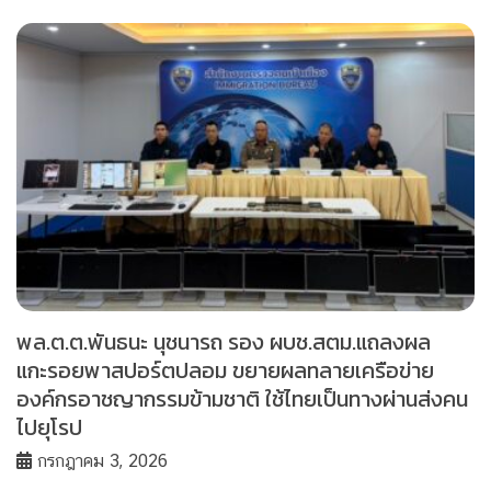
พล.ต.ต.พันธนะ นุชนารถ รอง ผบช.สตม.แถลงผล
แกะรอยพาสปอร์ตปลอม ขยายผลทลายเครือข่าย
องค์กรอาชญากรรมข้ามชาติ ใช้ไทยเป็นทางผ่านส่งคน
ไปยุโรป
กรกฎาคม 3, 2026