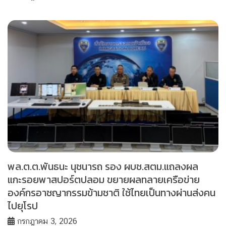
พล.ต.ต.พันธนะ นุชนารถ รอง ผบช.สตม.แถลงผล
แกะรอยพาสปอร์ตปลอม ขยายผลทลายเครือข่าย
องค์กรอาชญากรรมข้ามชาติ ใช้ไทยเป็นทางผ่านส่งคน
ไปยุโรป
กรกฎาคม 3, 2026