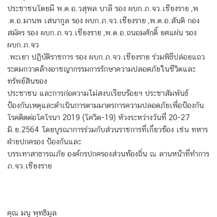
ประชาชนโดยมี พ.ต.อ.วสุพล บาลี รอง ผบก.ภ.จว.เชียงราย ,พ
.ต.อ.มานพ เสนากูล รอง ผบก.ภ.จว.เชียงราย ,พ.ต.อ.สันติ กอง
สมัคร รอง ผบก.ภ.จว.เชียงราย ,พ.ต.อ.ถนอมศักดิ์ ยศแผ่น รอง
ผบก.ภ.จว
.พะเยา ปฏิบัติราชการ รอง ผบก.ภ.จว.เชียงราย ร่วมพิธีปล่อยแถว
ระดมกวาดล้างอาชญากรรมการรักษาความปลอดภัยในชีวิตและ
ทรัพย์สินของ
ประชาชน และการก่อความไม่สงบเรียบร้อยฯ ประชาสัมพันธ์
ป้องกันเหตุและดำเนินการตามมาตรการความปลอดภัยเพื่อป้องกัน
โรคติดต่อโคโรนา 2019 (โควิด-19) หัวงระหว่างวันที่ 20-27
มิ.ย.2564 โดยบูรณาการร่วมกับส่วนราชการที่เกี่ยวข้อง เช่น ทหาร
ฝ่ายปกครอง ป้องกันและ
บรรเทาสาธารณภัย องค์กรปกครองส่วนท้องถิ่น ณ ลานหน้าที่ทำการ
ภ.จว.เชียงราย
คุณ มนู พุทธิมูล