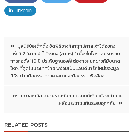
Linkedin
มูลนิธิป่อเต็กตึ๊ง จัดพิธีวางศิลาฤกษ์ศาลเจ้าไต้ฮงกง
แห่งที่ 2 “ศาลเจ้าไต้ฮงกง (สาทร) ” เนื่องในโอกาสครบรอบ
การก่อตั้ง 110 ปี ประดิษฐานองค์ไต้ฮงกงหยกขาวที่มีขนาด
ใหญ่ที่สุดในประเทศไทย พร้อมเป็นแลนด์มาร์กใหม่ของมูล
นิธิฯ ด้านกิจกรรมทางศาสนาและกิจกรรมเพื่อสังคม
ตร.สภ.บ่อเกลือ จ.น่านร่วมกับหน่วยงานที่เกี่ยวข้องเข้าช่วย
เหลือประชาชนที่ประสบอุทกภัย
RELATED POSTS