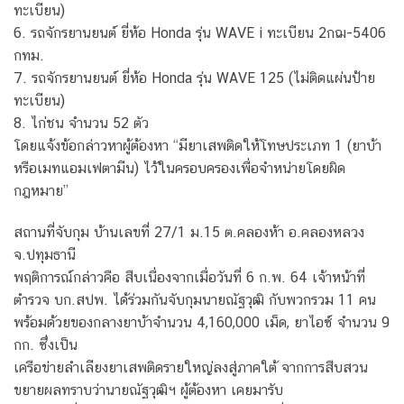
ทะเบียน)
6. รถจักรยานยนต์ ยี่ห้อ Honda รุ่น WAVE i ทะเบียน 2กฌ-5406
กทม.
7. รถจักรยานยนต์ ยี่ห้อ Honda รุ่น WAVE 125 (ไม่ติดแผ่นป้าย
ทะเบียน)
8. ไก่ชน จำนวน 52 ตัว
โดยแจ้งข้อกล่าวหาผู้ต้องหา “มียาเสพติดให้โทษประเภท 1 (ยาบ้า
หรือเมทแอมเฟตามีน) ไว้ในครอบครองเพื่อจำหน่ายโดยผิด
กฎหมาย”
สถานที่จับกุม บ้านเลขที่ 27/1 ม.15 ต.คลองห้า อ.คลองหลวง
จ.ปทุมธานี
พฤติการณ์กล่าวคือ สืบเนื่องจากเมื่อวันที่ 6 ก.พ. 64 เจ้าหน้าที่
ตำรวจ บก.สปพ. ได้ร่วมกันจับกุมนายณัฐวุฒิ กับพวกรวม 11 คน
พร้อมด้วยของกลางยาบ้าจำนวน 4,160,000 เม็ด, ยาไอซ์ จำนวน 9
กก. ซึ่งเป็น
เครือข่ายลำเลียงยาเสพติดรายใหญ่ลงสู่ภาคใต้ จากการสืบสวน
ขยายผลทราบว่านายณัฐวุฒิฯ ผู้ต้องหา เคยมารับ