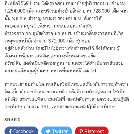
ที่เหลือไว้ได้ 1 ราย ได้ตรวจสอบพบยาบ้าอยู่ท้ายรถกระบะจำนวน
1,254,000 เม็ด และบริเวณข้างบ้านอีกจำนวน 728,000 เม็ด จาก
นั้น พล.ต.ต.สำราญ นวลมา รอง ผบ.ช.น. สั่งการให้
พล.ต.ต.สมบูรณ์ เทียนขาว ผบก.สปพ. นำสุนัข
ตำรวจจาก กก.สุนัขตำรวจ บก.สปพ. เข้าดมกลิ่นตรวจสอบที่เกิด
เหตุพบยาบ้าอีกจำนวน 372,000 เม็ด ซุกซ่อน
อยู่ด้านหลังบ้าน โดยมีใบไม้มาวางทับอำพรางไว้ จึงได้จับกุมผู้
ต้องหา พร้อมยาเสพติดของกลางทั้งหมด ตรวจยึด
ทรัพย์สิน ส่งดำเนินคดีตามกฎหมาย และจะได้ดำเนินการสืบสวน
ขยายผลถึงกลุ่มผู้ร่วมขบวนการที่หลบหนีอีกต่อไป
หากประชาชนท่านใด พบเห็นหรือมีเบาะแสเกี่ยวกับการกระทำความ
ผิด เกี่ยวกับการจำหน่ายยาเสพติด หรือสิ่งของผิดกฎหมาย โซเชีย
ลมีเดีย สามารถแจ้งเบาะแสได้ที่ กองบังคับการสายตรวจและปฏิบัติ
การพิเศษ สายด่วน 191, เพจสายตรวจและปฏิบัติการพิเศษ
SHARE
Facebook
Twitter
Pinterest