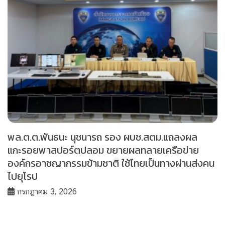
พล.ต.ต.พันธนะ นุชนารถ รอง ผบช.สตม.แถลงผล
แกะรอยพาสปอร์ตปลอม ขยายผลทลายเครือข่าย
องค์กรอาชญากรรมข้ามชาติ ใช้ไทยเป็นทางผ่านส่งคน
ไปยุโรป
กรกฎาคม 3, 2026