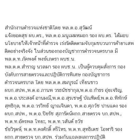
สำนักงานตำรวจแห่งชาติโดย พล.ต.อ.สุวัฒน์
แจ้งยอดสุข ผบ.ตร., พล.ต.อ.มนูเมฆหมอก รอง ผบ.ตร. ได้มอบ
นโยบายให้เจ้าหน้าที่ตำรวจ เร่งรัดติดตามจับกุมขบวนการค้ายาเสพ
ติดอย่างจริงจัง ในส่วนของกองบัญชาการตำรวจนครบาล มี
พล.ต.ท.ภัคพงศ์ พงษ์เภตรา ผบช.น.
พล.ต.ต.สำราญ นวลมา รอง ผบช.น. เป็นผู้ควบคุมสั่งการ กอง
บังคับการสายตรวจและปฏิบัติการพิเศษ กองบัญชาการ
ตำรวจนครบาล โดย พล.ต.ต.สมบูรณ์ เทียนขาว
ผบก.สปพ.,พ.ต.อ.ภานพ วรธนัชชากุล,พ.ต.อ.กำธร อุ่ยเจริญ,
พ.ต.อ.ประสงค์ อานมณี,พ.ต.อ.สุรเชษฐ์ บัณฑิตย์,พ.ต.อ.พิทักษ์
สุทธิกุล, พ.ต.อ.วรวิทย์ ญาณจินดา, พ.ต.อ.ศุภวัช ปานแดง รอง
ผบก.สปพ., พ.ต.อ.ปิยรัช สุภารัตน์ผกก.สายตรวจ บก.สปพ.,
พ.ต.ท.อัครพล โทยะ, พ.ต.ท.วสันต์ ธวัช
ชัยวิรุตษ์, พ.ต.ท.คงศักดิ์ ศรีโหร, พ.ต.ท.สุทธิเดช โอฬาริ รอง
ผกก.สายตรวจ บก.สปพ. ร่วมกันแถลงผลการปฏิบัติ