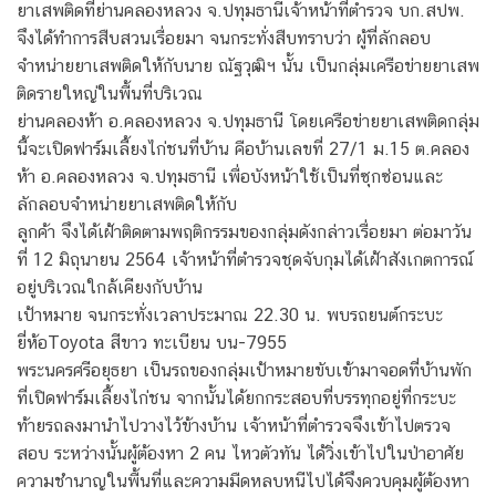
ยาเสพติดที่ย่านคลองหลวง จ.ปทุมธานีเจ้าหน้าที่ตำรวจ บก.สปพ.
จึงได้ทำการสืบสวนเรื่อยมา จนกระทั่งสืบทราบว่า ผู้ที่ลักลอบ
จำหน่ายยาเสพติดให้กับนาย ณัฐวุฒิฯ นั้น เป็นกลุ่มเครือข่ายยาเสพ
ติดรายใหญ่ในพื้นที่บริเวณ
ย่านคลองห้า อ.คลองหลวง จ.ปทุมธานี โดยเครือข่ายยาเสพติดกลุ่ม
นี้จะเปิดฟาร์มเลี้ยงไก่ชนที่บ้าน คือบ้านเลขที่ 27/1 ม.15 ต.คลอง
ห้า อ.คลองหลวง จ.ปทุมธานี เพื่อบังหน้าใช้เป็นที่ซุกซ่อนและ
ลักลอบจำหน่ายยาเสพติดให้กับ
ลูกค้า จึงได้เฝ้าติดตามพฤติกรรมของกลุ่มดังกล่าวเรื่อยมา ต่อมาวัน
ที่ 12 มิถุนายน 2564 เจ้าหน้าที่ตำรวจชุดจับกุมได้เฝ้าสังเกตการณ์
อยู่บริเวณใกล้เคียงกับบ้าน
เป้าหมาย จนกระทั่งเวลาประมาณ 22.30 น. พบรถยนต์กระบะ
ยี่ห้อToyota สีขาว ทะเบียน บน-7955
พระนครศรีอยุธยา เป็นรถของกลุ่มเป้าหมายขับเข้ามาจอดที่บ้านพัก
ที่เปิดฟาร์มเลี้ยงไก่ชน จากนั้นได้ยกกระสอบที่บรรทุกอยู่ที่กระบะ
ท้ายรถลงมานำไปวางไว้ข้างบ้าน เจ้าหน้าที่ตำรวจจึงเข้าไปตรวจ
สอบ ระหว่างนั้นผู้ต้องหา 2 คน ไหวตัวทัน ได้วิ่งเข้าไปในป่าอาศัย
ความชำนาญในพื้นที่และความมืดหลบหนีไปได้จึงควบคุมผู้ต้องหา