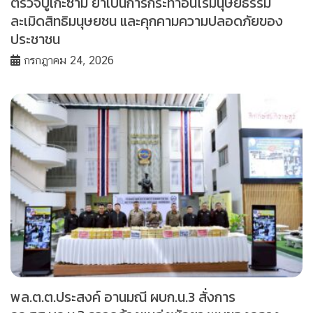
ตรวจบูเก๊ะซามี ย้ำเป็นการกระทำอันไร้มนุษยธรรม
ละเมิดสิทธิมนุษยชน และคุกคามความปลอดภัยของ
ประชาชน
กรกฎาคม 24, 2026
พล.ต.ต.ประสงค์ อานมณี ผบก.น.3 สั่งการ