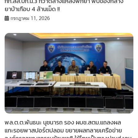
กก.สส.บก.น.3 กวาดล้างแหล่งพักยา พบของกลาง
ยาบ้าเกือบ 4 ล้านเม็ด !!
กรกฎาคม 11, 2026
พล.ต.ต.พันธนะ นุชนารถ รอง ผบช.สตม.แถลงผล
แกะรอยพาสปอร์ตปลอม ขยายผลทลายเครือข่าย