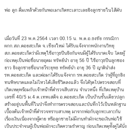
พ่อ ลูก ดื่มเหล้าด้วยกันพอเมาเกิดทะเลาะเลยยิงลูกชายในไส้ดับ
เมื่อวันที่ 23 พ.ค.2564 เวลา 00.15 น. พ.ต.อ.ธงชัย กรรณิกา
ผกก.สภ.ดอยสะเก็ด จ.เชียงใหม่ ได้รับแจ้งจากพนักงานวิทยุ
สภ.ดอยสะเก็ดว่ามีเหตุใช้อาวุธปืนยิงกันจนมีผู้ได้รับบาดเจ็บ โดยผู้
ก่อเหตุเป็นพ่อชื่อนายอุดม ทรัพย์นำ อายุ 56 ปี ใช้อาวุธปืนลูกซอง
ยาว ยิงลูกชายชื่อนายวีระยุทธ ทรัพย์นำ อายุ 36 ปี ญาตินำส่ง
รพ.ดอยสะเก็ด และต่อมาได้รับแจ้งจาก รพ.ดอยสะเก็ด ว่าผู้ที่ถูกยิง
ทนพิษบาดแผลไม่ไหวได้เสียชีวิตลงแล้ว จึงได้รุดไปตรวจสอบที่
เกิดเหตุพร้อมกับเจ้าหน้าที่ตำรวจสืบสวน จำนวหนึ่ง ที่เกิดเหตุบ้าน
เลขที่ 40/5 ม.4 ต.เทพเสด็จ อ.ดอยสะเก็ด เป็นบ้านชั้นเดียวปลูก
สร้างอยู่บนพื้นที่ในป่าจึงทำการตรวจสอบและบันทึกไว้เป็นหลักฐาน
เบื้องต้นเจ้าหน้าที่ตำรวจทราบสาเหตุ มาจากพ่อกับลูกทะเลาะกัน
เรื่องเงินเนื่องจากผู้ตาย หรือลูกชายไม่มีงานทำมักจะขอเงินพ่อใช้
เป็นประจำจนผู้เป็นพ่อมักจะเกิดความรำคาญ ก่อนเกิดเหตุทั้งคู่ได้นั่ง