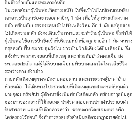
กินข้าวด้วยกันและทะเลาะกันอีก
ในเวลาต่อมาผู้เป็นพ่อเกิดอารมณ์โมโหจึงเข้าไปในห้องนอนหยิบ
เอาอาวุธปืนลูกซองยาวออกมายิงขู่ 1 นัด เพื่อให้ลูกชายเกิดความ
กลัว พร้อมกับบรรจุกระสุนเข้าไปรังเพลิงใหม่ อีก 1 นัด แต่ลูกชาย
ไม่เกิดความกลัว ยังคงเดินเข้ามาหาและจะทำร้ายผู้เป็นพ่อ จึงทำให้
ผู้เป็นพ่อใช้อาวุธปืนยิงเข้าที่บริเวณหน้าท้องลูกชายอีก 1 นัด จนร่าง
ทรุดลงกับพื้น คมกระสุนฝั่งใน ชาวบ้านใกล้เคียงได้ยินเสียงปืน จึง
แจ้งตำรวจ มาตรจสอบที่เกิดเหตุ และ ช่วยกันนำร่างคนเจ็บ ส่ง
รพ.ดอยสะเก็ด แต่ผู้ได้รับบาดเจ็บทนพิษบาดแผลไม่ไหวเสียชีวิต
ระหว่างทาง ดังกล่าว
ภายหลังเกิดเหตุทางพนักงานสอบสวน และสายตรวจตู้ยาม”บ้าน
ห้วยหม้อ” ได้เดินทางไปตรวจสอบที่เกิดเหตุและสามารถจับกุมตัว
นายอุดม ทรัพย์นำ ผู้ต้องหาซึ่งเป็นพ่อบังเกิดเกล้า พร้อมอาวุธปืนลูก
ชองยาวของกลางที่ใช้ก่อเหตุ นำตัวมาสอบสวนปากคำประกอบคำ
รับสารภาพ และแจ้งข้อกล่าวหาว่า ”ฆ่าคนตายโดยเจนตนา หรือ
ไตร่ตรองไว้ก่อน” จึงทำการควคุมตัวดำเนินคดีตามกฏหมายต่อไป.