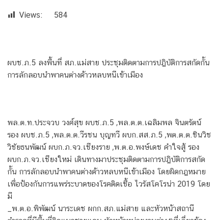
Views:
584
ผบช.ภ.5 ลงพื้นที่ สภ.แม่สาย ประชุมติดตามการปฎิบัติการสกัดกั้น
การลักลอบนำพาคนต่างด้าวหลบหนีเข้าเมือง
พล.ต.ท.ประจวบ วงศ์สุข ผบช.ภ.5 ,พล.ต.ต.เฉลิมพล จินตรัตน์
รอง ผบช.ภ.5 ,พล.ต.ต.วีรชน บุญทวี ผบก.สส.ภ.5 ,พต.ต.ต.ชินวิช
วิชัยธนพัฒน์ ผบก.ภ.จว.เชียงราย ,พ.ต.อ.พงษ์เดช คำใจสู้ รอง
ผบก.ภ.จว.เชียงใหม่ เดินทางมาประชุมติดตามการปฎิบัติการสกัด
กั้น การลักลอบนำพาคนต่างด้าวหลบหนีเข้าเมือง โดยผิดกฎหมาย
เพื่อป้องกันการแพร่ระบาดของโรคติดเชื้อ ไวรัสโคโรน่า 2019 โดย
มี
_พ.ต.อ.พิพัฒน์ นาระเดช ผกก.สภ.แม่สาย และหัวหน้าสถานี