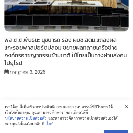
พล.ต.ต.พันธนะ นุชนารถ รอง ผบช.สตม.แถลงผล
แกะรอยพาสปอร์ตปลอม ขยายผลทลายเครือข่าย
องค์กรอาชญากรรมข้ามชาติ ใช้ไทยเป็นทางผ่านส่งคน
ไปยุโรป
กรกฎาคม 3, 2026
เราใช้คุกกี้เพื่อพัฒนาประสิทธิภาพ และประสบการณ์ที่ดีในการใช้
เว็บไซต์ของคุณ คุณสามารถศึกษารายละเอียดได้ที่
นโยบายความเป็นส่วนตัว
และสามารถจัดการความเป็นส่วนตัวเองได้
ของคุณได้เองโดยคลิกที่
ตั้งค่า
© 2018 Policenewsformass.com. All Rights