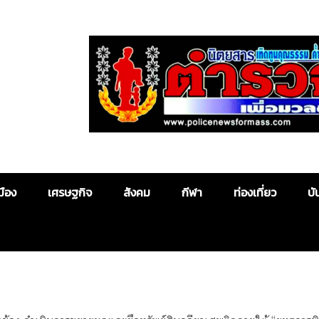
Police News
มือง
เศรษฐกิจ
สังคม
กีฬา
ท่องเที่ยว
บั