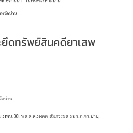
กษ์ล้านนา” ในพื้นที่จังหวัดน่าน
ะยึดทรัพย์สินคดียาเสพ
วัดน่าน
 ผบ.มทบ.38, พล.ต.ต.มงคล สัมภวะผล ผบก.ภ.จว.น่าน,