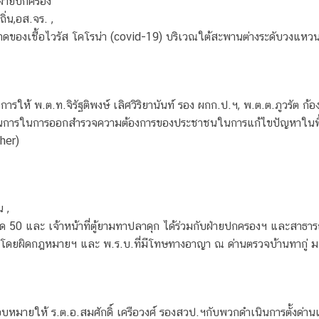
ี่ฝ่ายปกครอง
ิ่น,อส.จร. ,
ของเชื้อไวรัส โคโรน่า (covid-19) บริเวณใต้สะพานต่างระดับวงแหวน
การให้ พ.ต.ท.จิรัฐติพงษ์ เลิศวิริยานันท์ รอง ผกก.ป.ฯ, พ.ต.ต.ภูวรัต
้ดำเนินการในการออกสำรวจความต้องการของประชาชนในการแก้ไขปัญหาในพื
her)
 ,
50 และ เจ้าหน้าที่ตู้ยามทาปลาดุก ได้ร่วมกับฝ่ายปกครองฯ และสาธารณส
ืองโดยผิดกฎหมายฯ และ พ.ร.บ.ที่มีโทษทางอาญา ณ ด่านตรวจบ้านทากู่ 
มายให้ ร.ต.อ.สมศักดิ์ เครือวงศ์ รองสวป.ฯกับพวกดำเนินการตั้งด่า