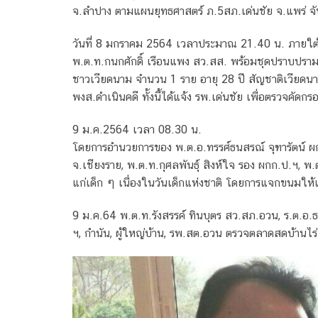
จ.ลำปาง ตามแผนยุทธศาสตร์ ภ.5สภ.เด่นชัย จ.แพร่ จับ
วันที่ 8 มกราคม 2564 เวลาประมาณ 21.40 น. ภายใต้
พ.ต.ท.กนกศักดิ์ เรือนแพง สว.สส. พร้อมชุดปราบปรามก
ชาวเวียดนาม จำนวน 1 ราย อายุ 28 ปี สัญชาติเวียดนา
พงส.ดำเนินคดี ทั้งนี้ได้แจ้ง รพ.เด่นชัย เพื่อตรวจคัด
9 ม.ค.2564 เวลา 08.30 น.
โดยการอำนวยการของ พ.ต.อ.ทรรศ์ธนสรณ์ จุฑารัตน์ ผ
จ.เชียงราย, พ.ต.ท.กุศลพันธุ์ สิงห์ใจ รอง ผกก.ป.ฯ, พ
แก่เด็ก ๆ เนื่องในวันเด็กแห่งชาติ โดยการแจกขนมให้เ
9 ม.ค.​64 พ.ต.ท.รังสรรค์​ ทินบุตร สว.สภ.อวน, ร.ต.อ.ธน
ฯ, กำนัน, ผู้ใหญ่​บ้าน, รพ.สต.อวน ตรวจตลาดสดบ้าน