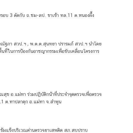
รอบ 3 ตัดกับ ถ.ชม-ลป. ขาเข้า ทล.11 ต.หนองผึ้ง
 ก้องณัฐภา สวป.ฯ , พ.ต.ต.สุนทยา ปรารมภ์ สวป.ฯ นำโดย
้นที่ในการป้องกันอาชญากรรมเพื่อขับเคลื่อนโครงการ
ุข อ.แม่ทา ร่วมปฏิบัติกน้าที่ประจำจุดตรวจเพื่อตรวจ
ม.1 ต.ทาปลาดุก อ.แม่ทา จ.ลำพูน
นเข้มแข็งบริเวณด่านตรวจยาเสพติด สภ.สบปราบ