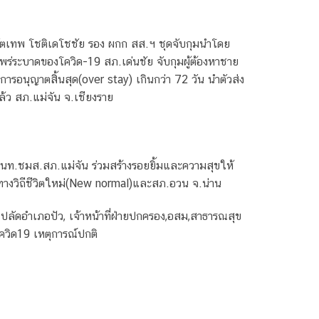
ตเทพ โชติเดโชชัย รอง ผกก สส.ฯ ชุดจับกุมนำโดย
ร่ระบาดของโควิด-19 สภ.เด่นชัย จับกุมผู้ต้องหาชาย
รอนุญาตสิ้นสุด(over stay) เกินกว่า 72 วัน นำตัวส่ง
แล้ว สภ.แม่จัน จ.เชียงราย
ม จนท.ชมส.สภ.แม่จัน ร่วมสร้างรอยยิ้มและความสุขให้
วทางวิถีชีวิตใหม่(New normal)และสภ.อวน​ จ.น่าน
​ ปลัดอำเภอปัว, เจ้าหน้าที่​ฝ่ายปกครอง,อสม,สาธารณสุข​
ควิด19 เหตุการณ์ปกติ