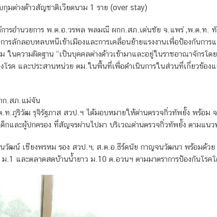
กุมต่างด้าวสัญชาติเวียดนาม 1 ราย (over stay)
การอำนวยการ พ.ต.อ.วรพล พลมณี ผกก.สภ.เด่นชัย จ.แพร่ ,พ.ต.ท. ทั
ารลักลอบหลบหนีเข้าเมืองและการเคลื่อนย้ายแรงงานเพื่อป้องกันการแพ
ม ในความผิดฐาน “เป็นบุคคลต่างด้าวเข้ามาและอยู่ในราชอาณาจักรโดยกา
กรองโรค และประสานหน่วย ตม.ในพื้นที่เพื่อดำเนินการในส่วนที่เกี่ยวข้อง
กก.สภ.แม่จัน
.ต.ท.ภูริวัฒ รุจิรัฐภาส สวป.ฯ ได้มอบหมายให้ด่านตรวจกิ่วทัพยั้ง พร้อ
ด็กและผู้ปกครอง ที่สัญจรผ่านไปมา บริเวณด่านตรวจกิ่วทัพยั้ง ตามแน
วัฒน์​ เชียงพรหม​ รอง สวป.ฯ, ส.ต.อ.ธีร์ดนัย​ กาญ​จน​วัฒนา​ พร้อมด้วย
ไร่ ม.1 และตลาดสดบ้านน้ำยาว ม.10 ต.อวนฯ ตามมาตราการป้องกันโรคโ