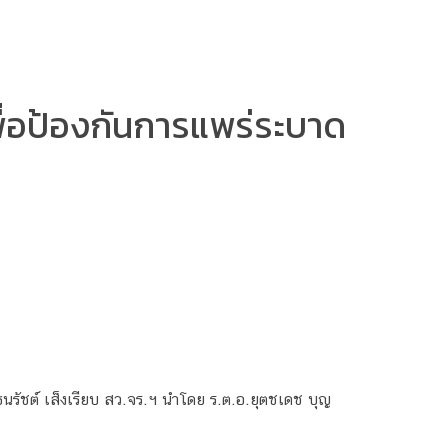
พื่อป้องกันการแพร่ระบาด
ัชต์​ เส็งเรียบ​ สว.จร.ฯ นำโดย ร.ต.อ.ยุตชเดช​ บุญ