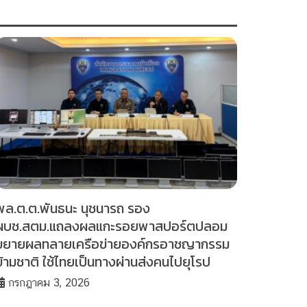
พล.ต.ต.พันธนะ นุชนารถ รอง
ผบช.สตม.แถลงผลแกะรอยพาสปอร์ตปลอม
ขยายผลทลายเครือข่ายองค์กรอาชญากรรม
ข้ามชาติ ใช้ไทยเป็นทางผ่านส่งคนไปยุโรป
กรกฎาคม 3, 2026