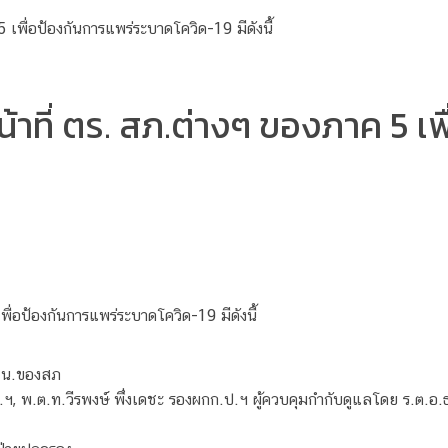
น้าที่ ตร. สภ.ต่างๆ ของภาค 5 เ
พื่อป้องกันการแพร่ระบาดโควิด-19 มีดังนี้
0 น.ของสภ
พ.ต.ท.วีรพงษ์ พึ่งเดชะ รองผกก.ป.ฯ ผู้ควบคุมกำกับดูแลโดย ร.ต.อ.ธนร