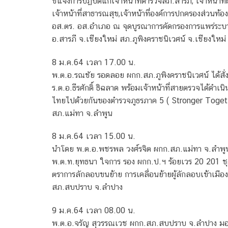
ชี้แจงการปฏิบัติแก่เจ้าหน้าที่ตำรวจสภ.สารภี, เจ้าหน้าท
เจ้าหน้าที่สาธารณสุข,เจ้าหน้าที่องค์การปกครองส่วนท้องถ
อส.ตร. อส.อำเภอ ณ จุดบูรณาการคัดกรองการแพร่ระบาด
อ.สารภี จ.เชียงใหม่ สภ.ภูพิงคราชนิเวศน์ จ.เชียงใหม่
8 ม.ค.64 เวลา​ 17.00​ น.
พ.ต.อ.รณชัย รอดลอย ผกก.สภ.ภูพิงคราชนิเวศน์ ได้สั่ง
ร.ต.อ.ธีรศักดิ์ ธิฉลาด พร้อมเจ้าหน้าที่สายตรวจได
ไทยไปด้วยกัน​ของตำรวจภูธรภาค​ 5 ( Stronger Toget
สภ.แม่ทา จ.ลำพูน
8 ม.ค.64 เวลา 15.00 น.
นำโดย พ.ต.อ.พชรพล วงศ์รจิต ผกก.สภ.แม่ทา จ.ลำพูน
พ.ต.ท.ยุทธนา ใจการ รอง ผกก.ป.ฯ ร้อยเวร 20 201 ชุด 
ตราการลักลอบขนย้าย การเคลื่อนย้ายผู้ลักลอบเข้าเม
สภ.สบปราบ จ.ลำปาง
9 ม.ค.64 เวลา 08.00 น.
พ.ต.อ.จรัญ สุวรรณเวช ผกก.สภ.สบปราบ จ.ลำปาง มอบห