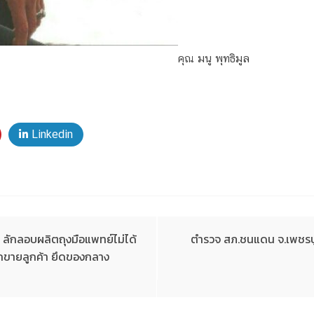
คุณ มนู พุทธิมูล
Linkedin
 ลักลอบผลิตถุงมือแพทย์ไม่ได้
ตำรวจ สภ.ชนแดน จ.เพชรบ
อกขายลูกค้า ยึดของกลาง