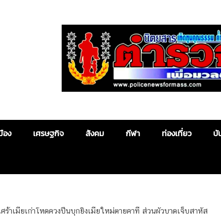
Police News
มือง
เศรษฐกิจ
สังคม
กีฬา
ท่องเที่ยว
บั
เศร้าเมียเก่าโหดควงปืนบุกยิงเมียใหม่ตายคาที ส่วนผัวบาดเจ็บสาหัส