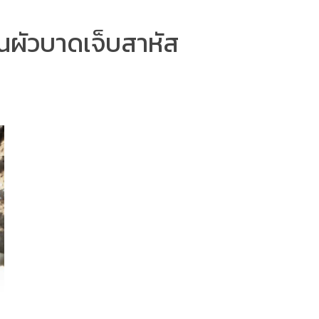
วนผัวบาดเจ็บสาหัส