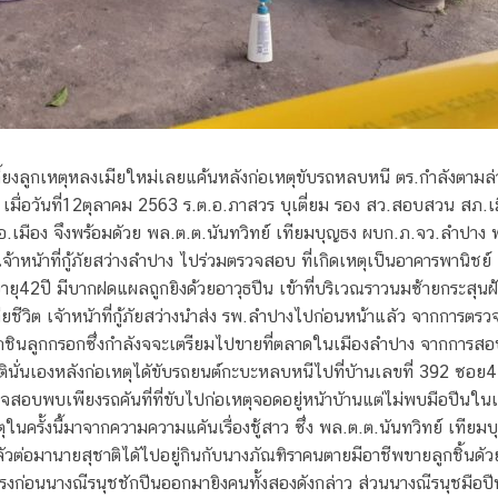
ลี้ยงลูกเหตุหลงเมียใหม่เลยแค้นหลังก่อเหตุขับรถหลบหนี ตร.กําลังตามล่า
บ เมื่อวันที่12ตุลาคม 2563 ร.ต.อ.ภาสวร บุเตี่ยม รอง สว.สอบสวน สภ.เม
 อ.เมือง จึงพร้อมดัวย พล.ต.ต.นันทวิทย์ เทียมบุญธง ผบก.ภ.จว.ลําปาง 
้าหนัาที่กู้ภัยสว่างลําปาง ไปร่วมตรวจสอบ ที่เกิดเหตุเป็นอาคารพานิชย์ 2
ายุ42ปี มีบากฝดแผลถูกยิงด้วยอาวุธปืน เข้าที่บริเวณราวนมซ้ายกระสุนฝ้ง
ียชีวิต เจัาหนัาที่กู้ภัยสว่างนําส่ง รพ.ลําปางไปก่อนหน้าแลัว จากการ
ินลูกกรอกซึ่งกําลังจจะเตรียมไปขายที่ตลาดในเมืองลําปาง จากการสอบส
ินั่นเองหลังก่อเหตุไดัขับรถยนต์กะบะหลบหนีไปที่บัานเลขที่ 392 ซอย4 หม
รวจสอบพบเพียงรถคันที่ที่ขับไปก่อเหตุจอดอยู่หนัาบัานแต่ไม่พบมือปืนใน
รั้งนี้มาจากความความแคันเรื่องชู้สาว ซึ่ง พล.ต.ต.นันทวิทย์ เทียม
่อมานายสุชาติไดัไปอยู่กินกับนางภัณฑิราคนตายมีอาชีพขายลูกชิ้นดัวยกั
รุนแรงก่อนนางณีรนุชชักปืนออกมายิงคนทั้งสองดังกล่าว ส่วนนางณีรนุชมือป