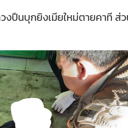
ควงปืนบุกยิงเมียใหม่ตายคาที ส่