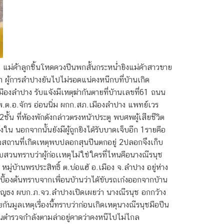
แม่ค้าลูกชิ้นโหดควงปืนพกสั้นกระหน่ำยิงแม่คัาสาวขาย
 ผู้การลําปางยันไปไม่รอดแน่คงหนีกบที่บัานเกิด
ืองลําปาง รับแจังมีเหตุฆ่ากันตายที่บัานเลขที่61 ถนน
พ.ต.อ.จักร อ่อนนิ่ม ผกก.สภ.เมืองลําปาง แพทย์เวร
ชั้น ที่หัองพักดังกล่าวตรงหนัาประตู พบศพผู้เสียชีวิต
ใน นอกจากนั้นยังมีผู้ถูกยิงไดัรับบาดเจ็บอีก 1รายคือ
ตรวจสถานที่เกิดเหตุพบปลอกสุนปืนตกอยู่ 2ปลอกจึงเก็บ
วนทราบว่าผู้ก่อเเหตุไม่ใช่ใครที่ไหนคือนางณีรนุช
ู่บัานพรประสิทธิ์ ต.บ่อแฮั อ.เมือง จ.ลําปาง อยู่ห่าง
เบื้องต้นทราบจากเพื่อนบัานว่าไดัขับรถเก๋งออกจากบัาน
บุญธง ผบก.ภ.จว.ลําปางเปิดเผยว่า นางณีรนุช อกกวัาง
นมูลเหตุเรื่องนี้ทราบว่าก่อนเกิดเหตุนางณีรนุชมือปืน
ืนตํารวจกําลังตามล่าอยู่คาดว่าคงหนีไปไม่ไกล