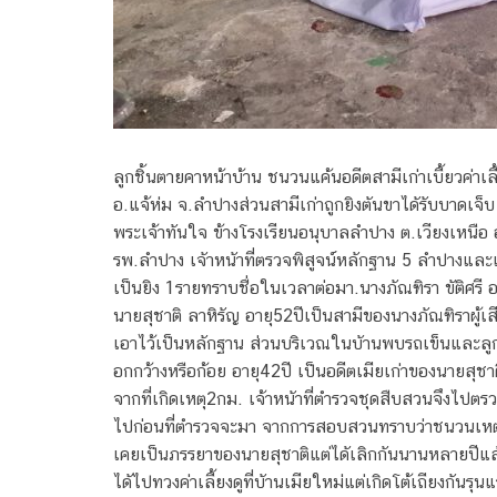
ลูกชิ้นตายคาหน้าบ้าน ชนวนแค้นอดีตสามีเก่าเบี้ยวค่าเ
อ.แจ้ห่ม จ.ลําปางส่วนสามีเก่าถูกยิงตันขาไดัรับบาดเจ็
พระเจ้าทันใจ ข้างโรงเรียนอนุบาลลําปาง ต.เวียงเหนือ
รพ.ลําปาง เจัาหนัาที่ตรวจพิสูจน์หลักฐาน 5 ลําปางและเจ
เป็นยิง 1รายทราบชื่อในเวลาต่อมา.นางภัณฑิรา ขัติศรี อ
นายสุชาติ ลาหิรัญ อายุ52ปีเป็นสามีของนางภัณฑิราผู้เส
เอาไว้เป็นหลักฐาน ส่วนบริเวณในบัานพบรถเข็นและลูกช
อกกว้างหรือก้อย อายุ42ปี เป็นอดีตเมียเก่าของนายสุชาต
จากที่เกิดเหตุ2กม. เจ้าหนัาที่ตํารวจชุดสืบสวนจึงไปต
ไปก่อนที่ตํารวจจะมา จากการสอบสวนทราบว่าชนวนเหตุในค
เคยเป็นภรรยาของนายสุชาติแต่ไดัเลิกกันนานหลายปีแลัวต
ไดัไปทวงค่าเลี้ยงดูที่บัานเมียใหม่แต่เกิดโต้เถียงกัน