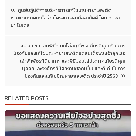
ศูนย์ปฎิบัติการบริหารการแก้ไขปัญหายาเสพติด
ชายแดนภาคเหนือร่วมโครงการเอามื้อสามัคคี โคก หนอง
นา โมเดล
ศป.บส.ชน.ร่วมพิธีถวายโล่สดุดีพระเกียรติคุณด้านการ
ป้องกันและแก้ไขปัญหายาเสพติดแด่สมเด็จพระเจ้าลูกเธอ
เจ้าฟ้าพัชรกิติยาภาฯ และพิธีมอบโล่ประกาศเกียรติคุณ
บุคคลและองค์กรที่มีผลงานยอดเยี่ยมและดีเด่นในการ
ป้องกันและแก้ไขปัญหายาเสพติด ประจำปี 2563
RELATED POSTS