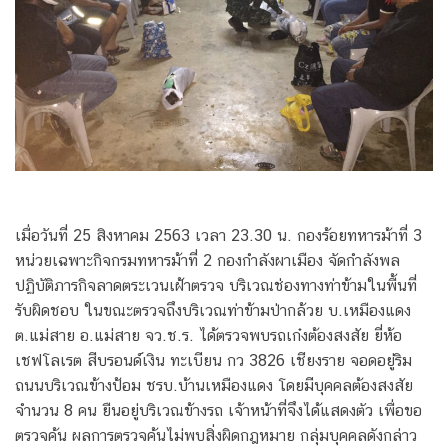
เมื่อวันที่ 25 สิงหาคม 2563 เวลา 23.30 น. กองร้อยทหารม้าที่ 3
หน่วยเฉพาะกิจกรมทหารม้าที่ 2 กองกำลังผาเมือง จัดกำลังพล
ปฏิบัติภารกิจลาดตระเวนเฝ้าตรวจ บริเวณช่องทางท่าข้ามในพื้นที่
รับผิดชอบ ในขณะตรวจถึงบริเวณท่าข้ามป่ากล้วย บ.เหมืองแดง
ต.แม่สาย อ.แม่สาย จว.ช.ร. ได้ตรวจพบรถเก๋งต้องสงสัย ยี่ห้อ
เชฟโลเรต สีบรอนด์เงิน ทะเบียน กว 3826 เชียงราย จอดอยู่ริม
ถนนบริเวณข้างป้อม ชรบ.บ้านเหมืองแดง โดยมีบุคคลต้องสงสัย
จำนวน 8 คน ยืนอยู่บริเวณข้างรถ เจ้าหน้าที่จึงได้แสดงตัว เพื่อขอ
ตรวจค้น ผลการตรวจค้นไม่พบสิ่งผิดกฎหมาย กลุ่มบุคคลดังกล่าว