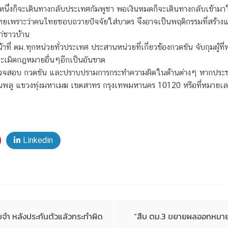
วนหนึ่งก็จะเดินทางกลับประเทศกัมพูชา พอเงินหมดก็จะเดินทางกลับเข้า
ไทยเพราะว่าคนไทยชอบถวายปัจจัยใส่บาตร จึงอาจเป็นพฤติกรรมที่สร้
ก่ชาวบ้าน
าที่ ตม.ทุกหน่วยทั่วประเทศ ประสานหน่วยที่เกี่ยวข้องกวดขัน จับกุมผู้ท
ะเมิดกฎหมายอื่นๆอีกเป็นอันขาด
ตรวจสอบ กวดขัน และปราบปรามการกระทำความผิดในด้านต่างๆ หากประ
วนพลู แขวงทุ่งมหาเมฆ เขตสาทร กรุงเทพมหานคร 10120 หรือที่หมายเล
Linkedin
ำ หลังประกันตัวแล้วกระทำผิด
“สืบ ตม.3 ขยายผลออกหมายจ