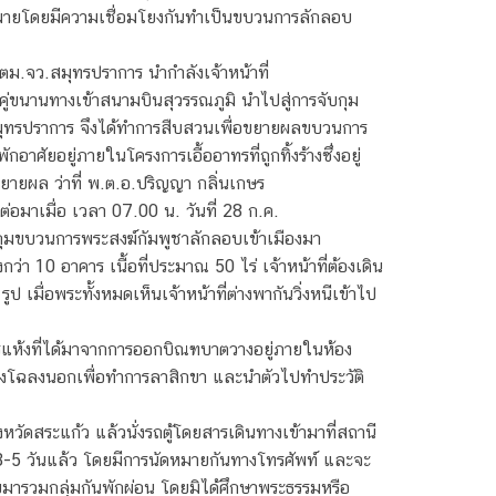
หมายโดยมีความเชื่อมโยงกันทำเป็นขบวนการลักลอบ
.ตม.จว.สมุทรปราการ นำกำลังเจ้าหน้าที่
างคู่ขนานทางเข้าสนามบินสุวรรณภูมิ นำไปสู่การจับกุม
.สมุทรปราการ จึงได้ทำการสืบสวนเพื่อขยายผลขบวนการ
ศัยอยู่ภายในโครงการเอื้ออาทรที่ถูกทิ้งร้างซึ่งอยู่
ยายผล ว่าที่ พ.ต.อ.ปริญญา กลิ่นเกษร
่อมาเมื่อ เวลา 07.00 น. วันที่ 28 ก.ค.
บกุมขบวนการพระสงฆ์กัมพูชาลักลอบเข้าเมืองมา
กว่า 10 อาคาร เนื้อที่ประมาณ 50 ไร่ เจ้าหน้าที่ต้องเดิน
มื่อพระทั้งหมดเห็นเจ้าหน้าที่ต่างพากันวิ่งหนีเข้าไป
หารแห้งที่ได้มาจากการออกบิณฑบาตวางอยู่ภายในห้อง
บางโฉลงนอกเพื่อทำการลาสิกขา และนำตัวไปทำประวัติ
ระแก้ว แล้วนั่งรถตู้โดยสารเดินทางเข้ามาที่สถานี
าณ 3-5 วันแล้ว โดยมีการนัดหมายกันทางโทรศัพท์ และจะ
มารวมกลุ่มกันพักผ่อน โดยมิได้ศึกษาพระธรรมหรือ