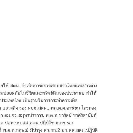
หมายให้ สตม. ดำเนินการตรวจสอบชาวไทยและชาวต่าง
วามปลอดภัยในชีวิตและทรัพย์สินของประชาชน ทำให้
ยใช้ประเทศไทยเป็นฐานในการกระทำความผิด
พล แสวงกิจ รอง ผบช.สตม., พล.ต.ต.อาชยน ไกรทอง
ก.ตม.จว.สมุทรปราการ, พ.ต.ท.ชารัตน์ ชาคริตานันท์
ผกก.ปอพ.บก.สส.สตม.ปฏิบัติราชการ รอง
่ พ.ต.ท.กฤษณ์ มีบำรุง สว.กก.2 บก.สส.สตม.ปฏิบัติ