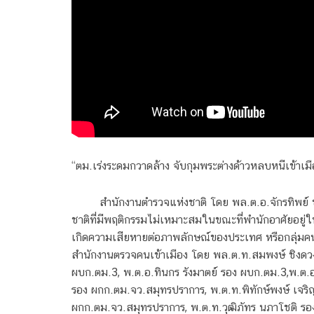
“ตม.เร่งระดมกวาดล้าง จับกุมพระต่างด้าวหลบหนีเข้าเมื
สำนักงานตำรวจแห่งชาติ โดย พล.ต.อ.จักรทิพย
ชาติที่มีพฤติกรรมไม่เหมาะสมในขณะที่พำนักอาศัยอ
เกิดความเสียหายต่อภาพลักษณ์ของประเทศ หรือกลุ่มคน
สำนักงานตรวจคนเข้าเมือง โดย พล.ต.ท.สมพงษ์ ชิงด
ผบก.ตม.3, พ.ต.อ.ทินกร รังมาตย์ รอง ผบก.ตม.3,พ.ต.อ
รอง ผกก.ตม.จว.สมุทรปราการ, พ.ต.ท.พิทักษ์พงษ์ เจร
ผกก.ตม.จว.สมุทรปราการ, พ.ต.ท.วุฒิภัทร นภาโชติ รอ