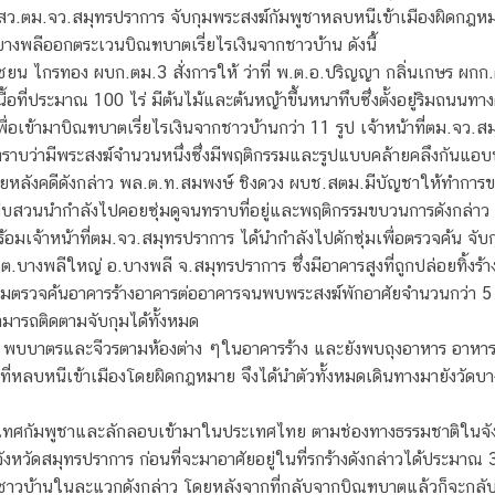
 สว.ตม.จว.สมุทรปราการ จับกุมพระสงฆ์กัมพูชาหลบหนีเข้าเมืองผิดกฎ
างพลีออกตระเวนบิณฑบาตเรี่ยไรเงินจากชาวบ้าน ดังนี้
.อาชยน ไกรทอง ผบก.ตม.3 สั่งการให้ ว่าที่ พ.ต.อ.ปริญญา กลิ่นเกษร ผกก
ื้อที่ประมาณ 100 ไร่ มีต้นไม้และต้นหญ้าขึ้นหนาทึบซึ่งตั้งอยู่ริมถนนท
ื่อเข้ามาบิณฑบาตเรี่ยไรเงินจากชาวบ้านกว่า 11 รูป เจ้าหน้าที่ตม.จว
ราบว่ามีพระสงฆ์จำนวนหนึ่งซึ่งมีพฤติกรรมและรูปแบบคล้ายคลึงกันแอบพักอา
 ภายหลังคดีดังกล่าว พล.ต.ท.สมพงษ์ ชิงดวง ผบช.สตม.มีบัญชาให้ทำการข
ดสืบสวนนำกำลังไปคอยซุ่มดูจนทราบที่อยู่และพฤติกรรมขบวนการดังกล่าว ต
มเจ้าหน้าที่ตม.จว.สมุทรปราการ ได้นำกำลังไปดักซุ่มเพื่อตรวจค้น จั
 ต.บางพลีใหญ่ อ.บางพลี จ.สมุทรปราการ ซึ่งมีอาคารสูงที่ถูกปล่อยทิ้งร้าง
อมตรวจค้นอาคารร้างอาคารต่ออาคารจนพบพระสงฆ์พักอาศัยจำนวนกว่า 5 รูป เ
ามารถติดตามจับกุมได้ทั้งหมด
้งร้าง พบบาตรและจีวรตามห้องต่าง ๆในอาคารร้าง และยังพบถุงอาหาร อา
ี่หลบหนีเข้าเมืองโดยผิดกฎหมาย จึงได้นำตัวทั้งหมดเดินทางมายังวัด
ัมพูชาและลักลอบเข้ามาในประเทศไทย ตามช่องทางธรรมชาติในจังหวัดส
่จังหวัดสมุทรปราการ ก่อนที่จะมาอาศัยอยู่ในที่รกร้างดังกล่าวได้ประม
ชาวบ้านในละแวกดังกล่าว โดยหลังจากที่กลับจากบิณฑบาตแล้วก็จะกลับ