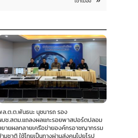
เข้าเมือง”
พล.ต.ต.พันธนะ นุชนารถ รอง
ผบช.สตม.แถลงผลแกะรอยพาสปอร์ตปลอม
ขยายผลทลายเครือข่ายองค์กรอาชญากรรม
ข้ามชาติ ใช้ไทยเป็นทางผ่านส่งคนไปยุโรป