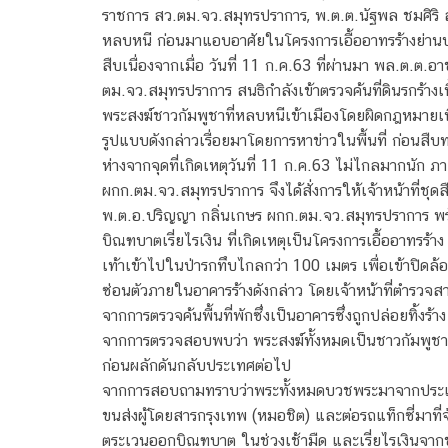
ราชการ สว.ตม.จว.สมุทรปราการ, พ.ต.ต.นัฐพล ชมศิริ
หลบหนี ก่อนมาแอบอาศัยในโครงการเอื้ออาทรร้างย่านบ
สืบเนื่องจากเมื่อ วันที่ 11 ก.ค.63 ที่ผ่านมา พล.ต.ต
ตม.จว.สมุทรปราการ สนธิกำลังเข้าตรวจค้นที่ดินรกร้างเน
พระสงฆ์ชาวกัมพูชาที่หลบหนีเข้าเมืองโดยผิดกฎหมายเพ
รูปแบบดังกล่าวเรื่อยมาโดยการหาข่าวในพื้นที่ ก่อนสืบท
ห่างจากจุดที่เกิดเหตุวันที่ 11 ก.ค.63 ไม่ไกลมากนัก
ผกก.ตม.จว.สมุทรปราการ จึงได้สั่งการให้เจ้าหน้าที่ชุ
พ.ต.อ.ปริญญา กลิ่นเกษร ผกก.ตม.จว.สมุทรปราการ พร้อ
บิณฑบาตเรี่ยไรเงิน ที่เกิดเหตุเป็นโครงการเอื้ออาทรร้าง
เท้าเข้าไปในป่ารกทึบไกลกว่า 100 เมตร เพื่อเข้าปิดล้
ซ่อนตัวภายในอาคารร้างดังกล่าว โดยเจ้าหน้าที่ตำรวจส
จากการตรวจค้นพื้นที่พักซึ่งเป็นอาคารซึ่งถูกปล่อยทิ
จากการตรวจสอบพบว่า พระสงฆ์ทั้งหมดเป็นชาวกัมพูชาท
ก่อนผลักดันกลับประเทศต่อไป
จากการสอบถามทราบว่าพระทั้งหมดบวชพระมาจากประเทศก
ขนส่งผู้โดยสารกรุงเทพ (หมอชิต) และต่อรถแท็กซี่มาที
ตระเวนออกบิณฑบาต ในช่วงเช้ามืด และเรี่ยไรเงินจาก