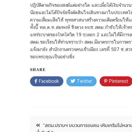
ปฏิบัติตามกิจของสงฆ์แต่อย่างใด และเมื่อได้เงินจำน
น้อยและไม่ได้ปัจจัยจึงตัดสินใจเดินทางมาในประเทศ
ความเสื่อมเสียให้ พุทธศาสนาสร้างความเดือดร้อนให้แ
ทั้งนี้ พล.ต.ท.สมพงษ์ ชิงดวง ผบช.สตม.กำชับให้เจ้าหน้
แพร่ระบาดของโรคโควิด 19 ระลอก 2 และไม่ให้มีการล
สตม.ขอเรียนให้ท่านทราบว่า สตม.มีมาตรการในการ
แจ้งมายัง สำนักงานตรวจคนเข้าเมือง เลขที่ 507 ซ.ส
ขอบพระคุณเป็นอย่างยิ่ง
SHARE
Facebook
Twitter
Pinterest
“สตม.ปราบฯ ขบวนการขนคน เหิมเกริมไม่หลาบจ