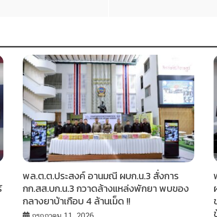
พล.ต.ต.ประสงค์ อานมณี ผบก.น.3 สั่งการ
้
กก.สส.บก.น.3 กวาดล้างแหล่งพักยา พบของ
กลางยาบ้าเกือบ 4 ล้านเม็ด !!
กรกฎาคม 11, 2026