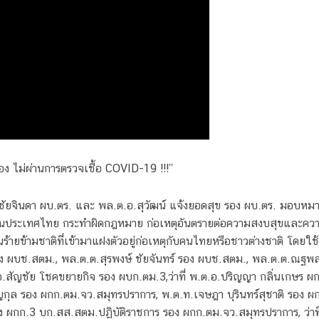
อง ไม่ผ่านการตรวจเชื้อ COVID-19 !!!”
์ ชัยจินดา ผบ.ตร. และ พล.ต.อ.สุวัฒน์ แจ้งยอดสุข รอง ผบ.ตร. มอบ
ยู่ในประเทศไทย กระทำผิดกฎหมาย ก่อเหตุอันตรายต่อความสงบสุขและค
ร้ายข้ามชาติที่เข้ามาแฝงตัวอยู่ก่อเหตุกับคนไทยหรือชาวต่างชาติ โด
วง ผบช.สตม., พล.ต.ต.สุรพงษ์ ชัยจันทร์ รอง ผบช.สตม., พล.ต.ต.ณฐ
.สัญชัย โชคขยายกิจ รอง ผบก.ตม.3,ว่าที่ พ.ต.อ.ปริญญา กลิ่นเกษร ผก
ิญกุล รอง ผกก.ตม.จว.สมุทรปราการ, พ.ต.ท.เจษฎา บุรินทร์สุชาติ รอง 
ง ผกก.3 บก.สส.สตม.ปฏิบัติราชการ รอง ผกก.ตม.จว.สมุทรปราการ, ว่าที