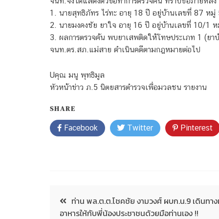
จนท.จึงได้แสดงตัวขอทำการตรวจค้น ทราบชื่อภายหลัง ดั
1. นายสุทธิภัทร ไร่ทะ อายุ 18 ปี อยู่บ้านเลขที่ 87 หมู่
2. นายมงคงชัย ยาใจ อายุ 16 ปี อยู่บ้านเลขที่ 10/1 หม
3. ผลการตรวจค้น พบยาเสพติดให้โทษประเภท 1 (ยาบ้า
จนท.ตร.สภ.แม่สาย ดำเนินคดีตามกฎหมายต่อไป
U
คุณ มนู พุทธิมูล
หัวหน้าข่าว ภ.5 นิตยสารตำรวจเพื่อมวลชน รายงาน
SHARE
Facebook
Twitter
Pinterest
ท่าน พล.ต.ต.โชคชัย งามวงศ์ ผบก.น.9 เดินทา
อาหารให้กับพี่น้องประชาชนด้วยมือท่านเอง !!