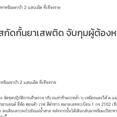
ัดกั้นยาเสพติด จับกุมผู้ต้อง
าพร้อมยาบ้า 2 แสนเม็ด ที่เชียงราย
อง จัดชุดปฏิบัติการเฝ้าตรวจ บริเวณท่าข้ามกะหล่ำ บ.เหมืองแดงใต้ ต.
ักรยานยนต์ ยี่ห้อ ฮอนด้า เวฟ สีดำขาว หมายเลขทะเบียน 1 กจ 2102 เ
 ลงเดินเลาะลงไปยังแม่น้ำสาย หลังจากนั้นได้เดินกลับมาพร้อมเป้สะพ