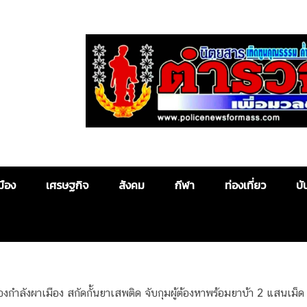
Police News
มือง
เศรษฐกิจ
สังคม
กีฬา
ท่องเที่ยว
บั
กำลังผาเมือง สกัดกั้นยาเสพติด จับกุมผู้ต้องหาพร้อมยาบ้า 2 แสนเม็ด ท