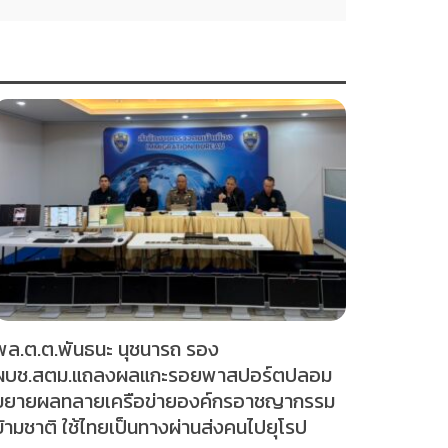
พล.ต.ต.พันธนะ นุชนารถ รอง
ผบช.สตม.แถลงผลแกะรอยพาสปอร์ตปลอม
ขยายผลทลายเครือข่ายองค์กรอาชญากรรม
ข้ามชาติ ใช้ไทยเป็นทางผ่านส่งคนไปยุโรป