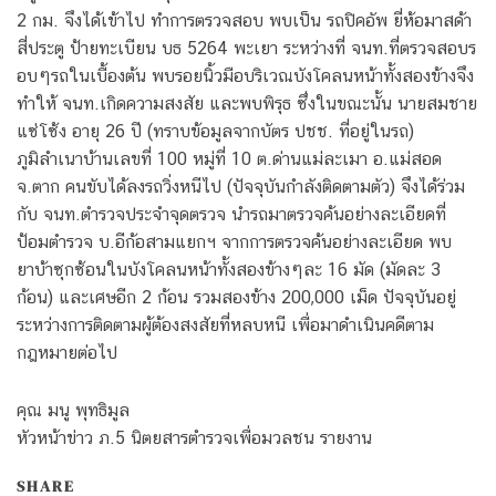
2 กม. จึงได้เข้าไป ทำการตรวจสอบ พบเป็น รถปิคอัพ ยี่ห้อมาสด้า
สี่ประตู ป้ายทะเบียน บธ 5264 พะเยา ระหว่างที่ จนท.ที่ตรวจสอบร
อบๆรถในเบื้องต้น พบรอยนิ้วมือบริเวณบังโคลนหน้าทั้งสองข้างจึง
ทำให้ จนท.เกิดความสงสัย และพบพิรุธ ซึ่งในขณะนั้น นายสมชาย
แซ่โซ้ง อายุ 26 ปี (ทราบข้อมูลจากบัตร ปชช. ที่อยู่ในรถ)
ภูมิลำเนาบ้านเลขที่ 100 หมู่ที่ 10 ต.ด่านแม่ละเมา อ.แม่สอด
จ.ตาก คนขับได้ลงรถวิ่งหนีไป (ปัจจุบันกำลังติดตามตัว) จึงได้ร่วม
กับ จนท.ตำรวจประจำจุดตรวจ นำรถมาตรวจค้นอย่างละเอียดที่
ป้อมตำรวจ บ.อีก้อสามแยกฯ จากการตรวจค้นอย่างละเอียด พบ
ยาบ้าซุกซ้อนในบังโคลนหน้าทั้งสองข้างๆละ 16 มัด (มัดละ 3
ก้อน) และเศษอีก 2 ก้อน รวมสองข้าง 200,000 เม็ด ปัจจุบันอยู่
ระหว่างการติดตามผู้ต้องสงสัยที่หลบหนี เพื่อมาดำเนินคดีตาม
กฎหมายต่อไป
คุณ มนู พุทธิมูล
หัวหน้าข่าว ภ.5 นิตยสารตำรวจเพื่อมวลชน รายงาน
SHARE