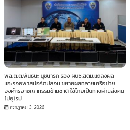
พล.ต.ต.พันธนะ นุชนารถ รอง ผบช.สตม.แถลงผล
แกะรอยพาสปอร์ตปลอม ขยายผลทลายเครือข่าย
องค์กรอาชญากรรมข้ามชาติ ใช้ไทยเป็นทางผ่านส่งคน
ไปยุโรป
กรกฎาคม 3, 2026