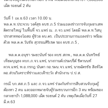
เม็ด รถยนต์ 2 คัน
วันที่ 1 เม.ย.63 เวลา 10.00 น.
พล.ต.ท.ประจวบ วงศ์สุข ผบช.ภ.5 ร่วมแถลงข่าวการจับกุมยาเสพ
ติดรายใหญ่ ในพื้นที่ จว.แพร่ ณ. ภ.จว.แพร่ โดยมี พล.ต.ท.วิสนุ
ปราสาททองโอสถ ผู้ช่วย ผบ.ตร. เป็นประธานการแถลงข่าว พร้อม
ด้วย พล.ต.ต.วันชัย สุวรรณศิริเขต รอง ผบช.ภ.5 ,
พล.ต.ต.อนุชา รมยะนันท์ รอง ผบช.สกพ., พล.ต.ต.นันทวิทย์
เทียมบุญธง ผบก.ภ.จว.แพร่, นางกานต์เปรมปรีด์ ชิตานนท์
ผวจ.แพร่, พ.อ.กรกฎ นันตา กอ.รมน.จว.แพร่, นายฉัตรชัย สิงห์โต
ผอ.ส่วนวิเคราะห์ข่าวและเฝ้าระวัง สำนักงาน ป.ป.ส.
กรณี บก.สส.ภ.5 และ ภ.จว.แพร่ ร่วมกันทำการสืบสวนจับกุมผู้
ต้องหา 2 คน และออกหมายจับผู้ร่วมขบวนการอีก 3 คน พร้อมของ
กลางยาบ้า 1,088,000 เม็ด รถยนต์ 2 คัน เหตุเกิดเมื่อวันที่ 27
มี.ค.63