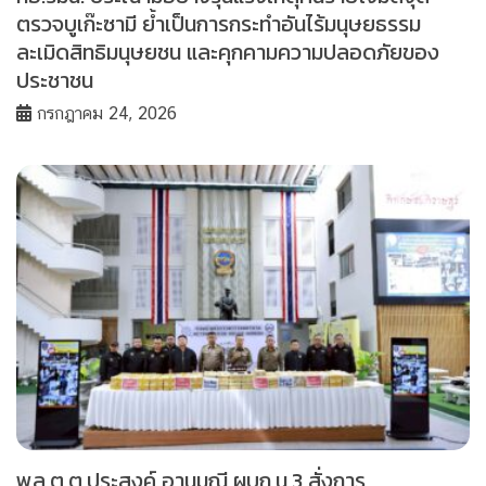
ตรวจบูเก๊ะซามี ย้ำเป็นการกระทำอันไร้มนุษยธรรม
ละเมิดสิทธิมนุษยชน และคุกคามความปลอดภัยของ
ประชาชน
กรกฎาคม 24, 2026
พล.ต.ต.ประสงค์ อานมณี ผบก.น.3 สั่งการ