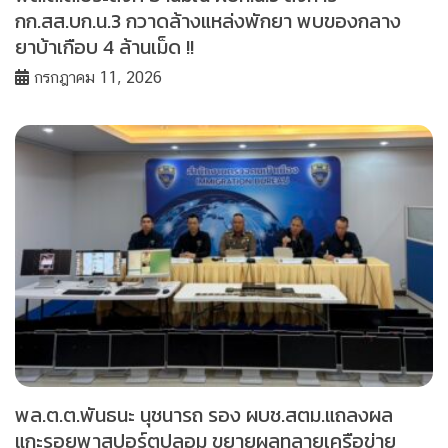
กก.สส.บก.น.3 กวาดล้างแหล่งพักยา พบของกลาง
ยาบ้าเกือบ 4 ล้านเม็ด !!
กรกฎาคม 11, 2026
พล.ต.ต.พันธนะ นุชนารถ รอง ผบช.สตม.แถลงผล
แกะรอยพาสปอร์ตปลอม ขยายผลทลายเครือข่าย