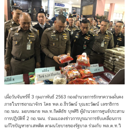
เมื่อวันจันทร์ที่ 3 กุมภาพันธ์ 2563 กองอำนวยการรักษาความมั่นคง
ภายในราชอาณาจักร โดย พล.อ.ธีรวัฒน์ บุณยะวัฒน์ เลขาธิการ
กอ.รมน. มอบหมาย พล.ท.กิตติธัช บุพศิริ ผู้อำนวยการศูนย์ประสาน
การปฏิบัติที่ 2 กอ.รมน. ร่วมแถลงข่าวการบูรณาการขับเคลื่อนการ
แก้ไขปัญหายาเสพติด ตามนโยบายของรัฐบาล ร่วมกับ พล.ต.ท.วิ