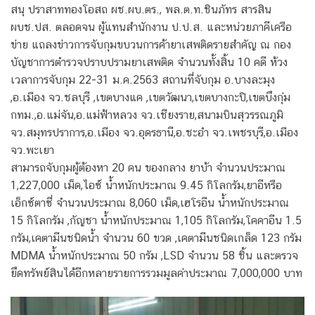
สนุ ปราสาททองโอสถ ผช.ผบ.ตร., พล.ต.ท.ชินภัทร สารสิน
ผบช.ปส. ตลอดจน ผู้แทนสำนักงาน ป.ป.ส. และหน่วยภาคีเครือ
ข่าย แถลงข่าวการจับกุมขบวนการค้ายาเสพติดรายสำคัญ ณ กอง
บัญชาการตำรวจปราบปรามยาเสพติด จำนวนทั้งสิ้น 10 คดี ห้วง
เวลาการจับกุม 22-31 ม.ค.2563 สถานที่จับกุม อ.บางละมุง
,อ.เมือง จว.ชลบุรี ,เขตบางแค ,เขตวัฒนา,เขตบางกะปิ,เขตบึงกุ่ม
กทม.,อ.แม่จัน,อ.แม่ฟ้าหลวง จว.เชียงราย,สนามบินสุวรรณภูมิ
จว.สมุทรปราการ,อ.เมือง จว.อุดรธานี,อ.ชะอำ จว.เพชรบุรี,อ.เมือง
จว.พะเยา
สามารถจับกุมผู้ต้องหา 20 คน ของกลาง ยาบ้า จำนวนประมาณ
1,227,000 เม็ด,ไอซ์ น้ำหนักประมาณ 9.45 กิโลกรัม,ยาอีหรือ
เอ็กซ์ตาซี่ จำนวนประมาณ 8,060 เม็ด,เฮโรอีน น้ำหนักประมาณ
15 กิโลกรัม ,กัญชา น้ำหนักประมาณ 1,105 กิโลกรัม,โคคาอีน 1.5
กรัม,เคตามีนชนิดน้ำ จำนวน 60 ขวด ,เคตามีนชนิดเกล็ด 123 กรัม
MDMA น้ำหนักประมาณ 50 กรัม ,LSD จำนวน 58 ชิ้น และตรวจ
ยึดทรัพย์สินได้อีกหลายรายการรวมมูลค่าประมาณ 7,000,000 บาท